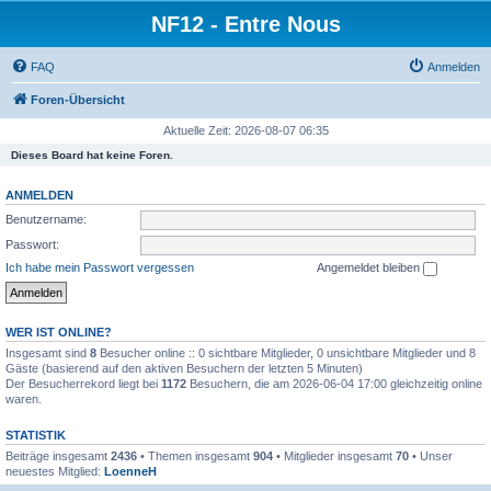
NF12 - Entre Nous
FAQ
Anmelden
Foren-Übersicht
Aktuelle Zeit: 2026-08-07 06:35
Dieses Board hat keine Foren.
ANMELDEN
Benutzername:
Passwort:
Ich habe mein Passwort vergessen
Angemeldet bleiben
WER IST ONLINE?
Insgesamt sind
8
Besucher online :: 0 sichtbare Mitglieder, 0 unsichtbare Mitglieder und 8
Gäste (basierend auf den aktiven Besuchern der letzten 5 Minuten)
Der Besucherrekord liegt bei
1172
Besuchern, die am 2026-06-04 17:00 gleichzeitig online
waren.
STATISTIK
Beiträge insgesamt
2436
• Themen insgesamt
904
• Mitglieder insgesamt
70
• Unser
neuestes Mitglied:
LoenneH