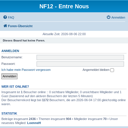
NF12 - Entre Nous
FAQ
Anmelden
Foren-Übersicht
Aktuelle Zeit: 2026-08-06 22:00
Dieses Board hat keine Foren.
ANMELDEN
Benutzername:
Passwort:
Ich habe mein Passwort vergessen
Angemeldet bleiben
WER IST ONLINE?
Insgesamt ist
1
Besucher online :: 0 sichtbare Mitglieder, 0 unsichtbare Mitglieder und 1
Gast (basierend auf den aktiven Besuchern der letzten 5 Minuten)
Der Besucherrekord liegt bei
1172
Besuchern, die am 2026-06-04 17:00 gleichzeitig online
waren.
STATISTIK
Beiträge insgesamt
2436
• Themen insgesamt
904
• Mitglieder insgesamt
70
• Unser
neuestes Mitglied:
LoenneH