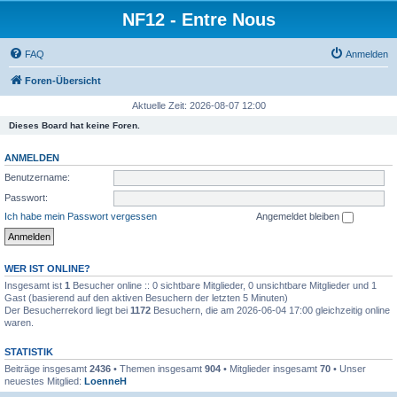
NF12 - Entre Nous
FAQ
Anmelden
Foren-Übersicht
Aktuelle Zeit: 2026-08-07 12:00
Dieses Board hat keine Foren.
ANMELDEN
Benutzername:
Passwort:
Ich habe mein Passwort vergessen
Angemeldet bleiben
WER IST ONLINE?
Insgesamt ist
1
Besucher online :: 0 sichtbare Mitglieder, 0 unsichtbare Mitglieder und 1
Gast (basierend auf den aktiven Besuchern der letzten 5 Minuten)
Der Besucherrekord liegt bei
1172
Besuchern, die am 2026-06-04 17:00 gleichzeitig online
waren.
STATISTIK
Beiträge insgesamt
2436
• Themen insgesamt
904
• Mitglieder insgesamt
70
• Unser
neuestes Mitglied:
LoenneH