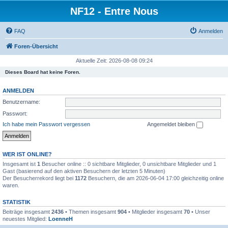
NF12 - Entre Nous
FAQ
Anmelden
Foren-Übersicht
Aktuelle Zeit: 2026-08-08 09:24
Dieses Board hat keine Foren.
ANMELDEN
Benutzername:
Passwort:
Ich habe mein Passwort vergessen
Angemeldet bleiben
WER IST ONLINE?
Insgesamt ist
1
Besucher online :: 0 sichtbare Mitglieder, 0 unsichtbare Mitglieder und 1
Gast (basierend auf den aktiven Besuchern der letzten 5 Minuten)
Der Besucherrekord liegt bei
1172
Besuchern, die am 2026-06-04 17:00 gleichzeitig online
waren.
STATISTIK
Beiträge insgesamt
2436
• Themen insgesamt
904
• Mitglieder insgesamt
70
• Unser
neuestes Mitglied:
LoenneH