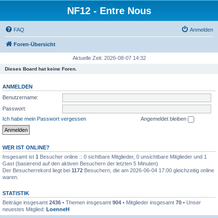
NF12 - Entre Nous
FAQ
Anmelden
Foren-Übersicht
Aktuelle Zeit: 2026-08-07 14:32
Dieses Board hat keine Foren.
ANMELDEN
Benutzername:
Passwort:
Ich habe mein Passwort vergessen
Angemeldet bleiben
WER IST ONLINE?
Insgesamt ist
1
Besucher online :: 0 sichtbare Mitglieder, 0 unsichtbare Mitglieder und 1
Gast (basierend auf den aktiven Besuchern der letzten 5 Minuten)
Der Besucherrekord liegt bei
1172
Besuchern, die am 2026-06-04 17:00 gleichzeitig online
waren.
STATISTIK
Beiträge insgesamt
2436
• Themen insgesamt
904
• Mitglieder insgesamt
70
• Unser
neuestes Mitglied:
LoenneH