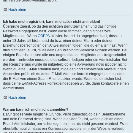
dich an die Board-Administration.
Nach oben
Ich habe mich registriert, kann mich aber nicht anmelden!
Überprüfe zuerst, ob du den richtigen Benutzernamen und das richtige
Passwort eingegeben hast. Wenn diese stimmen, dann gibt es zwei
Möglichkeiten. Wenn
COPPA
aktiviert ist und du angegeben hast, dass du
unter 13 Jahre alt bist, musst du bzw. einer deiner Eltern oder deiner
Erziehungsberechtigten den Anweisungen folgen, die du erhalten hast. Wenn
dies nicht der Fall ist, muss dein Benutzerkonto vielleicht aktiviert werden. Bei
einigen Boards müssen alle neu angemeldeten Mitglieder erst freigeschaltet
werden – entweder musst du dies selbst erledigen oder ein Administrator. Bei
der Registrierung wurde dir mitgeteilt, ob eine Aktivierung nötig ist oder nicht.
Wenn du eine E-Mail erhalten hast, folge den dort enthaltenen Anweisungen.
Ansonsten prüfe, ob du deine E-Mail-Adresse korrekt eingegeben hast oder
die E-Mail von einem Spam-Filter blockiert wurde. Wenn du dir sicher bist,
dass deine E-Mail-Adresse korrekt eingegeben wurde, dann kontaktiere einen
Administrator.
Nach oben
Warum kann ich mich nicht anmelden?
Dafür gibt es viele mögliche Gründe. Prüfe zunächst, ob dein Benutzername
und dein Passwort richtig sind. Wenn dies der Fall ist, wende dich an einen
Board-Administrator, um sicherzugehen, dass du nicht gesperrt wurdest. Es ist
ebenfalls möglich, dass ein Konfigurationsproblem mit der Website vorliegt,