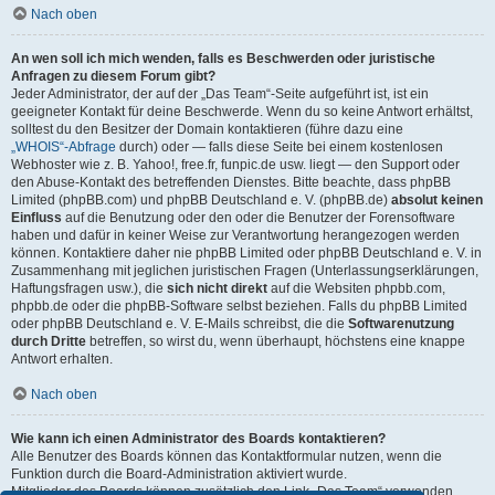
Nach oben
An wen soll ich mich wenden, falls es Beschwerden oder juristische
Anfragen zu diesem Forum gibt?
Jeder Administrator, der auf der „Das Team“-Seite aufgeführt ist, ist ein
geeigneter Kontakt für deine Beschwerde. Wenn du so keine Antwort erhältst,
solltest du den Besitzer der Domain kontaktieren (führe dazu eine
„WHOIS“-Abfrage
durch) oder — falls diese Seite bei einem kostenlosen
Webhoster wie z. B. Yahoo!, free.fr, funpic.de usw. liegt — den Support oder
den Abuse-Kontakt des betreffenden Dienstes. Bitte beachte, dass phpBB
Limited (phpBB.com) und phpBB Deutschland e. V. (phpBB.de)
absolut keinen
Einfluss
auf die Benutzung oder den oder die Benutzer der Forensoftware
haben und dafür in keiner Weise zur Verantwortung herangezogen werden
können. Kontaktiere daher nie phpBB Limited oder phpBB Deutschland e. V. in
Zusammenhang mit jeglichen juristischen Fragen (Unterlassungserklärungen,
Haftungsfragen usw.), die
sich nicht direkt
auf die Websiten phpbb.com,
phpbb.de oder die phpBB-Software selbst beziehen. Falls du phpBB Limited
oder phpBB Deutschland e. V. E-Mails schreibst, die die
Softwarenutzung
durch Dritte
betreffen, so wirst du, wenn überhaupt, höchstens eine knappe
Antwort erhalten.
Nach oben
Wie kann ich einen Administrator des Boards kontaktieren?
Alle Benutzer des Boards können das Kontaktformular nutzen, wenn die
Funktion durch die Board-Administration aktiviert wurde.
Mitglieder des Boards können zusätzlich den Link „Das Team“ verwenden.