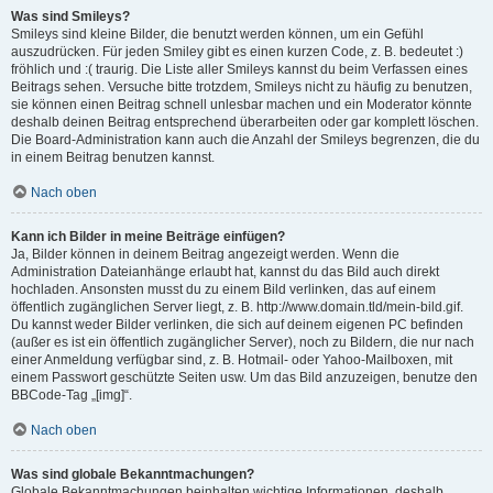
Was sind Smileys?
Smileys sind kleine Bilder, die benutzt werden können, um ein Gefühl
auszudrücken. Für jeden Smiley gibt es einen kurzen Code, z. B. bedeutet :)
fröhlich und :( traurig. Die Liste aller Smileys kannst du beim Verfassen eines
Beitrags sehen. Versuche bitte trotzdem, Smileys nicht zu häufig zu benutzen,
sie können einen Beitrag schnell unlesbar machen und ein Moderator könnte
deshalb deinen Beitrag entsprechend überarbeiten oder gar komplett löschen.
Die Board-Administration kann auch die Anzahl der Smileys begrenzen, die du
in einem Beitrag benutzen kannst.
Nach oben
Kann ich Bilder in meine Beiträge einfügen?
Ja, Bilder können in deinem Beitrag angezeigt werden. Wenn die
Administration Dateianhänge erlaubt hat, kannst du das Bild auch direkt
hochladen. Ansonsten musst du zu einem Bild verlinken, das auf einem
öffentlich zugänglichen Server liegt, z. B. http://www.domain.tld/mein-bild.gif.
Du kannst weder Bilder verlinken, die sich auf deinem eigenen PC befinden
(außer es ist ein öffentlich zugänglicher Server), noch zu Bildern, die nur nach
einer Anmeldung verfügbar sind, z. B. Hotmail- oder Yahoo-Mailboxen, mit
einem Passwort geschützte Seiten usw. Um das Bild anzuzeigen, benutze den
BBCode-Tag „[img]“.
Nach oben
Was sind globale Bekanntmachungen?
Globale Bekanntmachungen beinhalten wichtige Informationen, deshalb