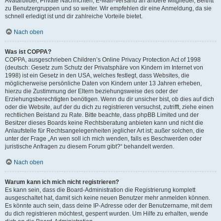
Avatarbilder, Private Nachrichten, E-Mail-Versand an andere Mitglieder, Beitritt
zu Benutzergruppen und so weiter. Wir empfehlen dir eine Anmeldung, da sie
schnell erledigt ist und dir zahlreiche Vorteile bietet.
Nach oben
Was ist COPPA?
COPPA, ausgeschrieben Children’s Online Privacy Protection Act of 1998
(deutsch: Gesetz zum Schutz der Privatsphäre von Kindern im Internet von
1998) ist ein Gesetz in den USA, welches festlegt, dass Websites, die
möglicherweise persönliche Daten von Kindern unter 13 Jahren erheben,
hierzu die Zustimmung der Eltern beziehungsweise des oder der
Erziehungsberechtigten benötigen. Wenn du dir unsicher bist, ob dies auf dich
oder die Website, auf der du dich zu registrieren versuchst, zutrifft, ziehe einen
rechtlichen Beistand zu Rate. Bitte beachte, dass phpBB Limited und der
Besitzer dieses Boards keine Rechtsberatung anbieten kann und nicht die
Anlaufstelle für Rechtsangelegenheiten jeglicher Art ist; außer solchen, die
unter der Frage „An wen soll ich mich wenden, falls es Beschwerden oder
juristische Anfragen zu diesem Forum gibt?“ behandelt werden.
Nach oben
Warum kann ich mich nicht registrieren?
Es kann sein, dass die Board-Administration die Registrierung komplett
ausgeschaltet hat, damit sich keine neuen Benutzer mehr anmelden können.
Es könnte auch sein, dass deine IP-Adresse oder der Benutzername, mit dem
du dich registrieren möchtest, gesperrt wurden. Um Hilfe zu erhalten, wende