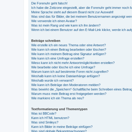
Die Forenuhr geht falsch!
Ich habe die Zeitzone eingestellt, aber die Forenuhr geht immer noch f
Meine Sprache steht auf diesem Board nicht zur Auswahl!
Was sind das für Bilder, die bei meinem Benutzernamen angezeigt we
Wie verwende ich einen Avatar?
Was ist mein Rang und wie kann ich ihn ändern?
Wenn ich bei einem Benutzer auf den E-Mail-Link klicke, werde ich au
Beiträge schreiben
Wie erstelle ich ein neues Thema oder eine Antwort?
Wie kann ich einen Beitrag bearbeiten oder löschen?
Wie kann ich meinem Beitrag eine Signatur anfügen?
Wie kann ich eine Umfrage erstellen?
Wieso kann ich nicht mehr Antwortmöglichkeiten erstellen?
Wie bearbeite oder lösche ich eine Umfrage?
Warum kann ich auf bestimmte Foren nicht zugreifen?
Weshalb kann ich keine Dateianhänge anfügen?
Weshalb wurde ich verwarnt?
Wie kann ich Beiträge den Moderatoren melden?
Was bewirkt die „Speichern“-Schaltfläche beim Schreiben eines Beitra
Warum muss mein Beitrag erst freigegeben werden?
Wie markiere ich ein Thema als neu?
Textformatierung und Thementypen
Was ist BBCode?
Kann ich HTML benutzen?
Was sind Smileys?
Kann ich Bilder in meine Beiträge einfügen?
Was sind globale Bekanntmachungen?