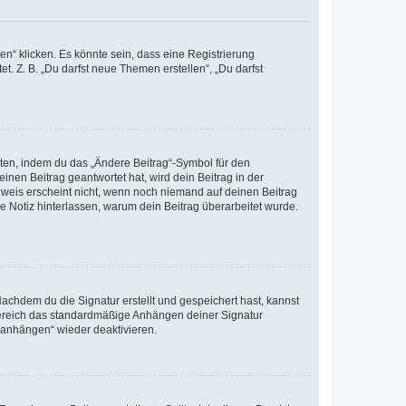
n“ klicken. Es könnte sein, dass eine Registrierung
t. Z. B. „Du darfst neue Themen erstellen“, „Du darfst
iten, indem du das „Ändere Beitrag“-Symbol für den
inen Beitrag geantwortet hat, wird dein Beitrag in der
nweis erscheint nicht, wenn noch niemand auf deinen Beitrag
ne Notiz hinterlassen, warum dein Beitrag überarbeitet wurde.
chdem du die Signatur erstellt und gespeichert hast, kannst
Bereich das standardmäßige Anhängen deiner Signatur
r anhängen“ wieder deaktivieren.