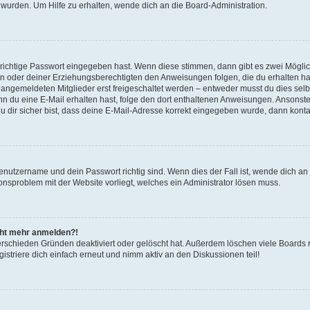
 wurden. Um Hilfe zu erhalten, wende dich an die Board-Administration.
 richtige Passwort eingegeben hast. Wenn diese stimmen, dann gibt es zwei Mögl
tern oder deiner Erziehungsberechtigten den Anweisungen folgen, die du erhalten ha
u angemeldeten Mitglieder erst freigeschaltet werden – entweder musst du dies selbs
. Wenn du eine E-Mail erhalten hast, folge den dort enthaltenen Anweisungen. Ansons
 dir sicher bist, dass deine E-Mail-Adresse korrekt eingegeben wurde, dann kontak
Benutzername und dein Passwort richtig sind. Wenn dies der Fall ist, wende dich a
ionsproblem mit der Website vorliegt, welches ein Administrator lösen muss.
icht mehr anmelden?!
erschieden Gründen deaktiviert oder gelöscht hat. Außerdem löschen viele Boards r
triere dich einfach erneut und nimm aktiv an den Diskussionen teil!