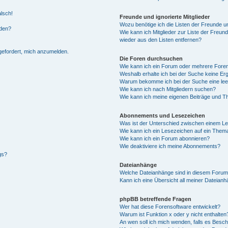
alsch!
Freunde und ignorierte Mitglieder
Wozu benötige ich die Listen der Freunde un
rden?
Wie kann ich Mitglieder zur Liste der Freund
wieder aus den Listen entfernen?
fgefordert, mich anzumelden.
Die Foren durchsuchen
Wie kann ich ein Forum oder mehrere For
Weshalb erhalte ich bei der Suche keine Er
Warum bekomme ich bei der Suche eine lee
Wie kann ich nach Mitgliedern suchen?
Wie kann ich meine eigenen Beiträge und T
Abonnements und Lesezeichen
Was ist der Unterschied zwischen einem L
Wie kann ich ein Lesezeichen auf ein Them
Wie kann ich ein Forum abonnieren?
Wie deaktiviere ich meine Abonnements?
gs?
Dateianhänge
Welche Dateianhänge sind in diesem Forum
Kann ich eine Übersicht all meiner Dateian
phpBB betreffende Fragen
Wer hat diese Forensoftware entwickelt?
Warum ist Funktion x oder y nicht enthalten
An wen soll ich mich wenden, falls es Besc