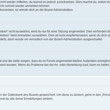
 nicht wieder mitteilen, du kannst es jedoch zurücksetzen. Dies machst du, indem 
 dich schnell wieder anmelden können.
ückzusetzen, so wende dich an die Board-Administration.
en“ nicht auswählst, wirst du nur für eine Sitzung angemeldet. Dies verhindert 
leiben“ beim Anmelden auswählen. Dies ist nicht empfehlenswert, wenn du dich an
 steht, dann wurde sie vermutlich von der Board-Administration ausgeschaltet.
 hat und die dafür sorgen, dass du im Forum angemeldet bleibst. Außerdem ermögli
tiviert wurden. Wenn du Probleme bei der An- oder Abmeldung hast, kann es helfen
n in der Datenbank des Boards gespeichert. Um diese zu ändern, gehe in den „Persö
nst du alle deine Einstellungen ändern.