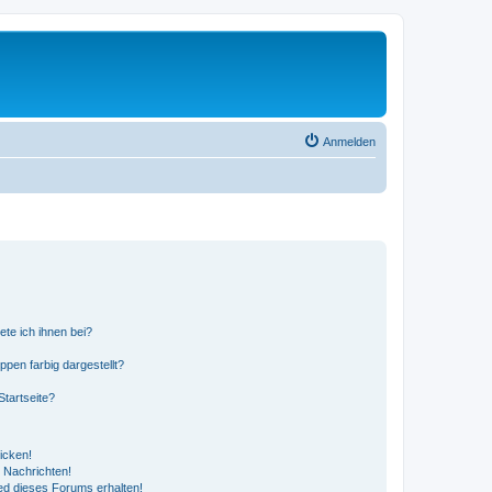
Anmelden
ete ich ihnen bei?
en farbig dargestellt?
tartseite?
icken!
 Nachrichten!
ed dieses Forums erhalten!