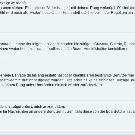
gezeigt werden?
amen stehen. Eines dieser Bilder ist meist mit deinem Rang verknüpft: Oft sind di
ld wird auch als „Avatar“ bezeichnet. Es handelt sich hierbei in der Regel um ein
 Avatar über eine der folgenden vier Methoden hinzufügen: Gravatar, Galerie, Rem
en Avatar benutzen kannst, solltest du die Board-Administration kontaktieren.
viele Beiträge du bislang erstellt hast oder identifizieren bestimmte Benutzer w
 Board-Administration festgelegt wurden. Bitte schreibe keine sinnlosen Beiträge
wird deinen Rang unter Umständen einfach wieder zurücksetzen.
rde ich aufgefordert, mich anzumelden.
ion für Nachrichten an andere Benutzer nutzen, falls diese von der Board-Administ