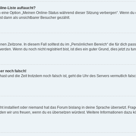
ine-Liste auftaucht?
n eine Option „Meinen Online-Status während dieser Sitzung verbergen“. Wenn du d
st dann als unsichtbarer Besucher gezählt.
en Zeitzone. In diesem Fall solltest du im „Persönlichen Bereich“ die für dich passe
den. Wenn du noch nicht registriert bist, ist dies ein guter Grund, dies jetzt zu tun
mer noch falsch!
t hast und die Zeit trotzdem noch falsch ist, geht die Uhr des Servers vermutlich fal
t installiert oder niemand hat das Forum bislang in deine Sprache übersetzt. Frag
, würden wir uns freuen, wenn du es übersetzen würdest. Weitere Informationen dazu