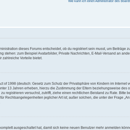
Wie kann ich einen Administrator des Board
istration dieses Forums entscheidet, ob du registriert sein musst, um Beiträge zu s
ung stehen: zum Beispiel Avatarbilder, Private Nachrichten, E-Mail-Versand an ander
 zahlreiche Vorteile bietet.
t of 1998 (deutsch: Gesetz zum Schutz der Privatsphäre von Kindern im Internet vo
unter 13 Jahren erheben, hierzu die Zustimmung der Eltern beziehungsweise des o
h zu registrieren versuchst, zutrifft, ziehe einen rechtlichen Beistand zu Rate. Bit
für Rechtsangelegenheiten jeglicher Art ist; außer solchen, die unter der Frage „
.
g komplett ausgeschaltet hat, damit sich keine neuen Benutzer mehr anmelden könn