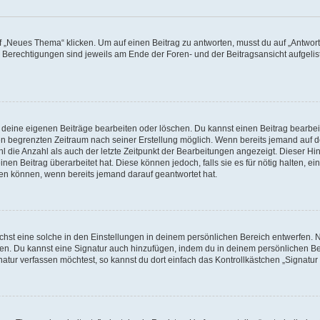
„Neues Thema“ klicken. Um auf einen Beitrag zu antworten, musst du auf „Antworte
e Berechtigungen sind jeweils am Ende der Foren- und der Beitragsansicht aufgeliste
r deine eigenen Beiträge bearbeiten oder löschen. Du kannst einen Beitrag bearbe
inen begrenzten Zeitraum nach seiner Erstellung möglich. Wenn bereits jemand auf de
 die Anzahl als auch der letzte Zeitpunkt der Bearbeitungen angezeigt. Dieser Hi
en Beitrag überarbeitet hat. Diese können jedoch, falls sie es für nötig halten, ei
hen können, wenn bereits jemand darauf geantwortet hat.
st eine solche in den Einstellungen in deinem persönlichen Bereich entwerfen. Na
eren. Du kannst eine Signatur auch hinzufügen, indem du in deinem persönlichen 
atur verfassen möchtest, so kannst du dort einfach das Kontrollkästchen „Signatu