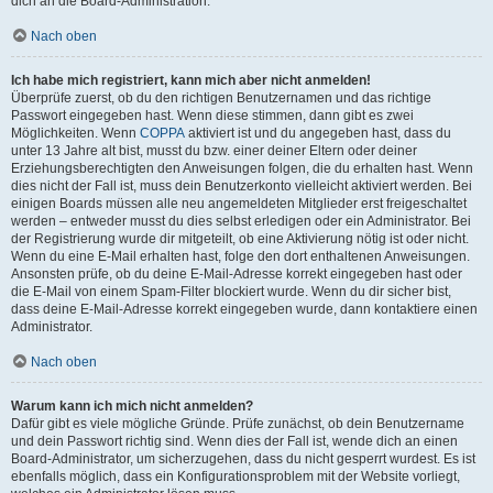
dich an die Board-Administration.
Nach oben
Ich habe mich registriert, kann mich aber nicht anmelden!
Überprüfe zuerst, ob du den richtigen Benutzernamen und das richtige
Passwort eingegeben hast. Wenn diese stimmen, dann gibt es zwei
Möglichkeiten. Wenn
COPPA
aktiviert ist und du angegeben hast, dass du
unter 13 Jahre alt bist, musst du bzw. einer deiner Eltern oder deiner
Erziehungsberechtigten den Anweisungen folgen, die du erhalten hast. Wenn
dies nicht der Fall ist, muss dein Benutzerkonto vielleicht aktiviert werden. Bei
einigen Boards müssen alle neu angemeldeten Mitglieder erst freigeschaltet
werden – entweder musst du dies selbst erledigen oder ein Administrator. Bei
der Registrierung wurde dir mitgeteilt, ob eine Aktivierung nötig ist oder nicht.
Wenn du eine E-Mail erhalten hast, folge den dort enthaltenen Anweisungen.
Ansonsten prüfe, ob du deine E-Mail-Adresse korrekt eingegeben hast oder
die E-Mail von einem Spam-Filter blockiert wurde. Wenn du dir sicher bist,
dass deine E-Mail-Adresse korrekt eingegeben wurde, dann kontaktiere einen
Administrator.
Nach oben
Warum kann ich mich nicht anmelden?
Dafür gibt es viele mögliche Gründe. Prüfe zunächst, ob dein Benutzername
und dein Passwort richtig sind. Wenn dies der Fall ist, wende dich an einen
Board-Administrator, um sicherzugehen, dass du nicht gesperrt wurdest. Es ist
ebenfalls möglich, dass ein Konfigurationsproblem mit der Website vorliegt,