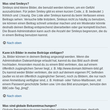
Was sind Smileys?
Smileys sind kleine Bilder, die benutzt werden können, um ein Gefühl
auszudrücken. Für jeden Smiley gibt es einen kurzen Code, z. B. bedeutet :)
fröhlich und :( traurig. Die Liste aller Smileys kannst du beim Verfassen eines
Beitrags sehen. Versuche bitte trotzdem, Smileys nicht zu häufig zu benutzen,
sie können einen Beitrag schnell unlesbar machen und ein Moderator könnte
deshalb deinen Beitrag entsprechend überarbeiten oder gar komplett löschen.
Die Board-Administration kann auch die Anzahl der Smileys begrenzen, die du
in einem Beitrag benutzen kannst.
Nach oben
Kann ich Bilder in meine Beiträge einfügen?
Ja, Bilder können in deinem Beitrag angezeigt werden. Wenn die
Administration Dateianhänge erlaubt hat, kannst du das Bild auch direkt
hochladen. Ansonsten musst du zu einem Bild verlinken, das auf einem
öffentlich zugänglichen Server liegt, z. B. http://www.domain.tld/mein-bild.gif.
Du kannst weder Bilder verlinken, die sich auf deinem eigenen PC befinden
(außer es ist ein öffentlich zugänglicher Server), noch zu Bildern, die nur nach
einer Anmeldung verfügbar sind, z. B. Hotmail- oder Yahoo-Mailboxen, mit
einem Passwort geschützte Seiten usw. Um das Bild anzuzeigen, benutze den
BBCode-Tag „[img]“.
Nach oben
Was sind globale Bekanntmachungen?
Globale Bekanntmachungen beinhalten wichtige Informationen, deshalb