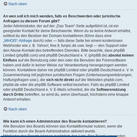
Nach oben
An wen soll ich mich wenden, falls es Beschwerden oder juristische
Anfragen zu diesem Forum gibt?
Jeder Administrator, der auf der „Das Team“-Seite aufgeführt ist, ist ein
geeigneter Kontakt für deine Beschwerde. Wenn du so keine Antwort erhältst,
solltest du den Besitzer der Domain kontaktieren (führe dazu eine
„WHOIS“-Abfrage
durch) oder — falls diese Seite bei einem kostenlosen
Webhoster wie z. B. Yahoo!, free.fr, funpic.de usw. liegt — den Support oder
den Abuse-Kontakt des betreffenden Dienstes. Bitte beachte, dass phpBB
Limited (phpBB.com) und phpBB Deutschland e. V. (phpBB.de)
absolut keinen
Einfluss
auf die Benutzung oder den oder die Benutzer der Forensoftware
haben und dafür in keiner Weise zur Verantwortung herangezogen werden
können. Kontaktiere daher nie phpBB Limited oder phpBB Deutschland e. V. in
Zusammenhang mit jeglichen juristischen Fragen (Unterlassungserklärungen,
Haftungsfragen usw.), die
sich nicht direkt
auf die Websiten phpbb.com,
phpbb.de oder die phpBB-Software selbst beziehen. Falls du phpBB Limited
oder phpBB Deutschland e. V. E-Mails schreibst, die die
Softwarenutzung
durch Dritte
betreffen, so wirst du, wenn überhaupt, höchstens eine knappe
Antwort erhalten.
Nach oben
Wie kann ich einen Administrator des Boards kontaktieren?
Alle Benutzer des Boards können das Kontaktformular nutzen, wenn die
Funktion durch die Board-Administration aktiviert wurde.
Mitglieder des Boards können zusätzlich den Link „Das Team“ verwenden.