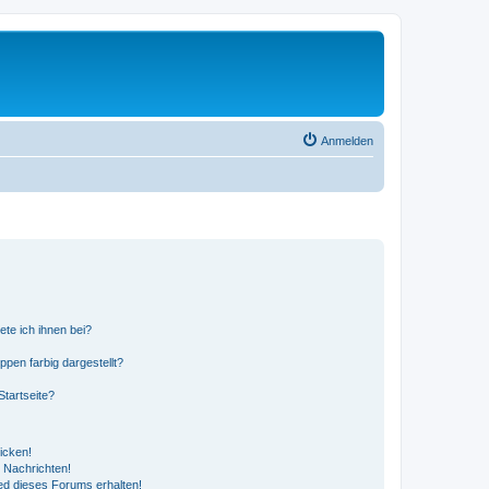
Anmelden
ete ich ihnen bei?
en farbig dargestellt?
tartseite?
icken!
 Nachrichten!
ed dieses Forums erhalten!