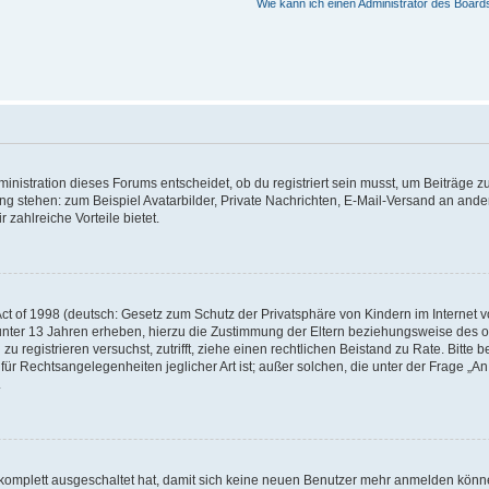
Wie kann ich einen Administrator des Board
istration dieses Forums entscheidet, ob du registriert sein musst, um Beiträge zu s
ung stehen: zum Beispiel Avatarbilder, Private Nachrichten, E-Mail-Versand an ander
 zahlreiche Vorteile bietet.
t of 1998 (deutsch: Gesetz zum Schutz der Privatsphäre von Kindern im Internet vo
unter 13 Jahren erheben, hierzu die Zustimmung der Eltern beziehungsweise des o
h zu registrieren versuchst, zutrifft, ziehe einen rechtlichen Beistand zu Rate. Bit
für Rechtsangelegenheiten jeglicher Art ist; außer solchen, die unter der Frage „
.
g komplett ausgeschaltet hat, damit sich keine neuen Benutzer mehr anmelden könn