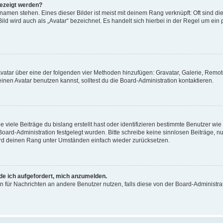
gezeigt werden?
amen stehen. Eines dieser Bilder ist meist mit deinem Rang verknüpft: Oft sind di
ld wird auch als „Avatar“ bezeichnet. Es handelt sich hierbei in der Regel um ein
 Avatar über eine der folgenden vier Methoden hinzufügen: Gravatar, Galerie, Rem
en Avatar benutzen kannst, solltest du die Board-Administration kontaktieren.
viele Beiträge du bislang erstellt hast oder identifizieren bestimmte Benutzer w
 Board-Administration festgelegt wurden. Bitte schreibe keine sinnlosen Beiträge
wird deinen Rang unter Umständen einfach wieder zurücksetzen.
rde ich aufgefordert, mich anzumelden.
ion für Nachrichten an andere Benutzer nutzen, falls diese von der Board-Administ