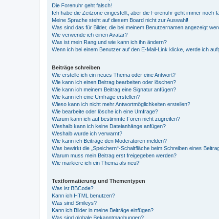
Die Forenuhr geht falsch!
Ich habe die Zeitzone eingestellt, aber die Forenuhr geht immer noch f
Meine Sprache steht auf diesem Board nicht zur Auswahl!
Was sind das für Bilder, die bei meinem Benutzernamen angezeigt we
Wie verwende ich einen Avatar?
Was ist mein Rang und wie kann ich ihn ändern?
Wenn ich bei einem Benutzer auf den E-Mail-Link klicke, werde ich au
Beiträge schreiben
Wie erstelle ich ein neues Thema oder eine Antwort?
Wie kann ich einen Beitrag bearbeiten oder löschen?
Wie kann ich meinem Beitrag eine Signatur anfügen?
Wie kann ich eine Umfrage erstellen?
Wieso kann ich nicht mehr Antwortmöglichkeiten erstellen?
Wie bearbeite oder lösche ich eine Umfrage?
Warum kann ich auf bestimmte Foren nicht zugreifen?
Weshalb kann ich keine Dateianhänge anfügen?
Weshalb wurde ich verwarnt?
Wie kann ich Beiträge den Moderatoren melden?
Was bewirkt die „Speichern“-Schaltfläche beim Schreiben eines Beitra
Warum muss mein Beitrag erst freigegeben werden?
Wie markiere ich ein Thema als neu?
Textformatierung und Thementypen
Was ist BBCode?
Kann ich HTML benutzen?
Was sind Smileys?
Kann ich Bilder in meine Beiträge einfügen?
Was sind globale Bekanntmachungen?