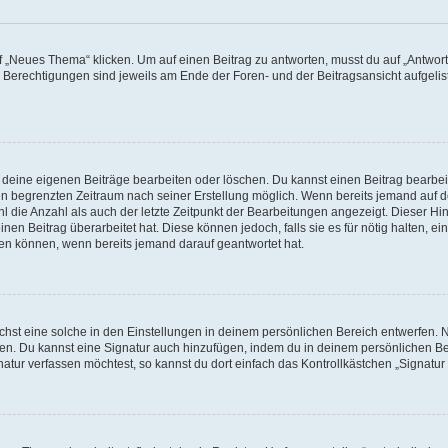
„Neues Thema“ klicken. Um auf einen Beitrag zu antworten, musst du auf „Antworte
e Berechtigungen sind jeweils am Ende der Foren- und der Beitragsansicht aufgeliste
r deine eigenen Beiträge bearbeiten oder löschen. Du kannst einen Beitrag bearbe
inen begrenzten Zeitraum nach seiner Erstellung möglich. Wenn bereits jemand auf de
 die Anzahl als auch der letzte Zeitpunkt der Bearbeitungen angezeigt. Dieser Hi
en Beitrag überarbeitet hat. Diese können jedoch, falls sie es für nötig halten, ei
hen können, wenn bereits jemand darauf geantwortet hat.
st eine solche in den Einstellungen in deinem persönlichen Bereich entwerfen. Na
eren. Du kannst eine Signatur auch hinzufügen, indem du in deinem persönlichen 
atur verfassen möchtest, so kannst du dort einfach das Kontrollkästchen „Signatu