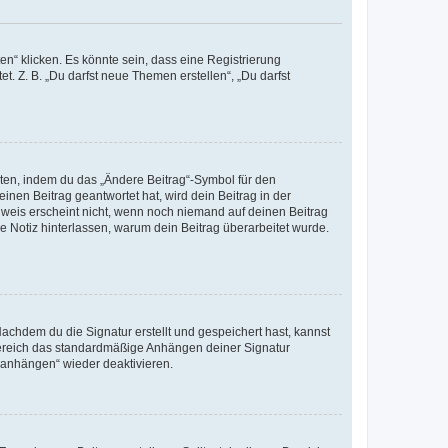
n“ klicken. Es könnte sein, dass eine Registrierung
t. Z. B. „Du darfst neue Themen erstellen“, „Du darfst
iten, indem du das „Ändere Beitrag“-Symbol für den
inen Beitrag geantwortet hat, wird dein Beitrag in der
nweis erscheint nicht, wenn noch niemand auf deinen Beitrag
ne Notiz hinterlassen, warum dein Beitrag überarbeitet wurde.
chdem du die Signatur erstellt und gespeichert hast, kannst
Bereich das standardmäßige Anhängen deiner Signatur
r anhängen“ wieder deaktivieren.