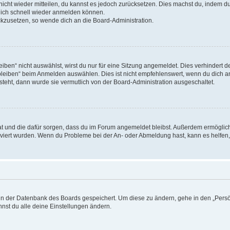
 nicht wieder mitteilen, du kannst es jedoch zurücksetzen. Dies machst du, indem 
 dich schnell wieder anmelden können.
ückzusetzen, so wende dich an die Board-Administration.
en“ nicht auswählst, wirst du nur für eine Sitzung angemeldet. Dies verhindert 
leiben“ beim Anmelden auswählen. Dies ist nicht empfehlenswert, wenn du dich an
 steht, dann wurde sie vermutlich von der Board-Administration ausgeschaltet.
 hat und die dafür sorgen, dass du im Forum angemeldet bleibst. Außerdem ermögli
tiviert wurden. Wenn du Probleme bei der An- oder Abmeldung hast, kann es helfen
n in der Datenbank des Boards gespeichert. Um diese zu ändern, gehe in den „Persö
nst du alle deine Einstellungen ändern.