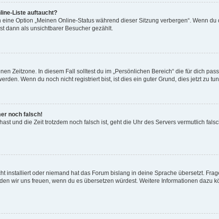
ine-Liste auftaucht?
n eine Option „Meinen Online-Status während dieser Sitzung verbergen“. Wenn du d
st dann als unsichtbarer Besucher gezählt.
en Zeitzone. In diesem Fall solltest du im „Persönlichen Bereich“ die für dich passe
den. Wenn du noch nicht registriert bist, ist dies ein guter Grund, dies jetzt zu tun
mer noch falsch!
t hast und die Zeit trotzdem noch falsch ist, geht die Uhr des Servers vermutlich fal
t installiert oder niemand hat das Forum bislang in deine Sprache übersetzt. Frag
, würden wir uns freuen, wenn du es übersetzen würdest. Weitere Informationen dazu