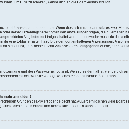
 wurden. Um Hilfe zu erhalten, wende dich an die Board-Administration.
 richtige Passwort eingegeben hast. Wenn diese stimmen, dann gibt es zwei Mögl
tern oder deiner Erziehungsberechtigten den Anweisungen folgen, die du erhalten ha
u angemeldeten Mitglieder erst freigeschaltet werden – entweder musst du dies selbs
. Wenn du eine E-Mail erhalten hast, folge den dort enthaltenen Anweisungen. Ansons
 dir sicher bist, dass deine E-Mail-Adresse korrekt eingegeben wurde, dann kontak
Benutzername und dein Passwort richtig sind. Wenn dies der Fall ist, wende dich a
ionsproblem mit der Website vorliegt, welches ein Administrator lösen muss.
icht mehr anmelden?!
erschieden Gründen deaktiviert oder gelöscht hat. Außerdem löschen viele Boards r
triere dich einfach erneut und nimm aktiv an den Diskussionen teil!