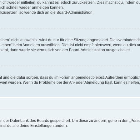
 nicht wieder mitteilen, du kannst es jedoch zurücksetzen. Dies machst du, indem 
 dich schnell wieder anmelden können.
ückzusetzen, so wende dich an die Board-Administration.
en“ nicht auswählst, wirst du nur für eine Sitzung angemeldet. Dies verhindert 
leiben“ beim Anmelden auswählen. Dies ist nicht empfehlenswert, wenn du dich an
 steht, dann wurde sie vermutlich von der Board-Administration ausgeschaltet.
 hat und die dafür sorgen, dass du im Forum angemeldet bleibst. Außerdem ermögli
tiviert wurden. Wenn du Probleme bei der An- oder Abmeldung hast, kann es helfen
n in der Datenbank des Boards gespeichert. Um diese zu ändern, gehe in den „Persö
nst du alle deine Einstellungen ändern.