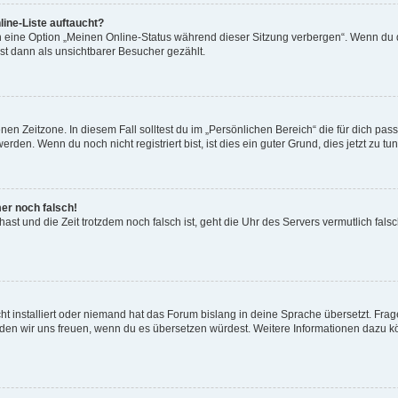
ine-Liste auftaucht?
n eine Option „Meinen Online-Status während dieser Sitzung verbergen“. Wenn du d
st dann als unsichtbarer Besucher gezählt.
en Zeitzone. In diesem Fall solltest du im „Persönlichen Bereich“ die für dich passe
den. Wenn du noch nicht registriert bist, ist dies ein guter Grund, dies jetzt zu tun
mer noch falsch!
t hast und die Zeit trotzdem noch falsch ist, geht die Uhr des Servers vermutlich fal
t installiert oder niemand hat das Forum bislang in deine Sprache übersetzt. Frag
, würden wir uns freuen, wenn du es übersetzen würdest. Weitere Informationen dazu