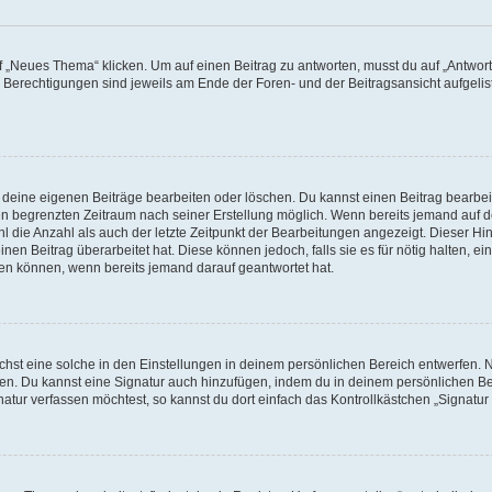
„Neues Thema“ klicken. Um auf einen Beitrag zu antworten, musst du auf „Antworte
e Berechtigungen sind jeweils am Ende der Foren- und der Beitragsansicht aufgeliste
r deine eigenen Beiträge bearbeiten oder löschen. Du kannst einen Beitrag bearbe
inen begrenzten Zeitraum nach seiner Erstellung möglich. Wenn bereits jemand auf de
 die Anzahl als auch der letzte Zeitpunkt der Bearbeitungen angezeigt. Dieser Hi
en Beitrag überarbeitet hat. Diese können jedoch, falls sie es für nötig halten, ei
hen können, wenn bereits jemand darauf geantwortet hat.
st eine solche in den Einstellungen in deinem persönlichen Bereich entwerfen. Na
eren. Du kannst eine Signatur auch hinzufügen, indem du in deinem persönlichen 
atur verfassen möchtest, so kannst du dort einfach das Kontrollkästchen „Signatu