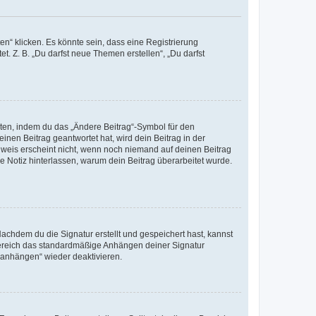
n“ klicken. Es könnte sein, dass eine Registrierung
t. Z. B. „Du darfst neue Themen erstellen“, „Du darfst
iten, indem du das „Ändere Beitrag“-Symbol für den
inen Beitrag geantwortet hat, wird dein Beitrag in der
nweis erscheint nicht, wenn noch niemand auf deinen Beitrag
ne Notiz hinterlassen, warum dein Beitrag überarbeitet wurde.
chdem du die Signatur erstellt und gespeichert hast, kannst
Bereich das standardmäßige Anhängen deiner Signatur
r anhängen“ wieder deaktivieren.