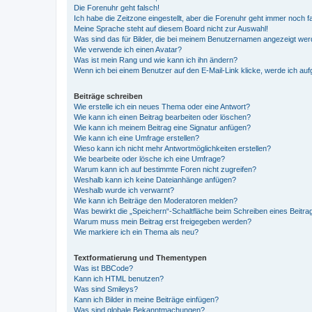
Die Forenuhr geht falsch!
Ich habe die Zeitzone eingestellt, aber die Forenuhr geht immer noch f
Meine Sprache steht auf diesem Board nicht zur Auswahl!
Was sind das für Bilder, die bei meinem Benutzernamen angezeigt we
Wie verwende ich einen Avatar?
Was ist mein Rang und wie kann ich ihn ändern?
Wenn ich bei einem Benutzer auf den E-Mail-Link klicke, werde ich au
Beiträge schreiben
Wie erstelle ich ein neues Thema oder eine Antwort?
Wie kann ich einen Beitrag bearbeiten oder löschen?
Wie kann ich meinem Beitrag eine Signatur anfügen?
Wie kann ich eine Umfrage erstellen?
Wieso kann ich nicht mehr Antwortmöglichkeiten erstellen?
Wie bearbeite oder lösche ich eine Umfrage?
Warum kann ich auf bestimmte Foren nicht zugreifen?
Weshalb kann ich keine Dateianhänge anfügen?
Weshalb wurde ich verwarnt?
Wie kann ich Beiträge den Moderatoren melden?
Was bewirkt die „Speichern“-Schaltfläche beim Schreiben eines Beitra
Warum muss mein Beitrag erst freigegeben werden?
Wie markiere ich ein Thema als neu?
Textformatierung und Thementypen
Was ist BBCode?
Kann ich HTML benutzen?
Was sind Smileys?
Kann ich Bilder in meine Beiträge einfügen?
Was sind globale Bekanntmachungen?