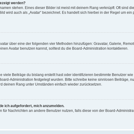
gezeigt werden?
amen stehen. Eines dieser Bilder ist meist mit deinem Rang verknüpft: Oft sind di
ld wird auch als „Avatar“ bezeichnet. Es handelt sich hierbei in der Regel um ein
 Avatar über eine der folgenden vier Methoden hinzufügen: Gravatar, Galerie, Rem
en Avatar benutzen kannst, solltest du die Board-Administration kontaktieren.
viele Beiträge du bislang erstellt hast oder identifizieren bestimmte Benutzer w
 Board-Administration festgelegt wurden. Bitte schreibe keine sinnlosen Beiträge
wird deinen Rang unter Umständen einfach wieder zurücksetzen.
rde ich aufgefordert, mich anzumelden.
ion für Nachrichten an andere Benutzer nutzen, falls diese von der Board-Administ