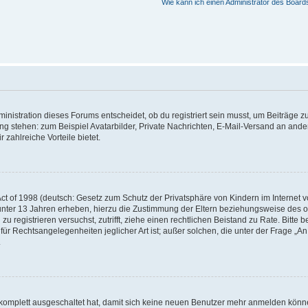
Wie kann ich einen Administrator des Board
istration dieses Forums entscheidet, ob du registriert sein musst, um Beiträge zu s
ung stehen: zum Beispiel Avatarbilder, Private Nachrichten, E-Mail-Versand an ander
 zahlreiche Vorteile bietet.
t of 1998 (deutsch: Gesetz zum Schutz der Privatsphäre von Kindern im Internet vo
unter 13 Jahren erheben, hierzu die Zustimmung der Eltern beziehungsweise des o
h zu registrieren versuchst, zutrifft, ziehe einen rechtlichen Beistand zu Rate. Bit
für Rechtsangelegenheiten jeglicher Art ist; außer solchen, die unter der Frage „
.
g komplett ausgeschaltet hat, damit sich keine neuen Benutzer mehr anmelden könn