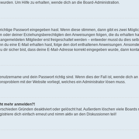
 wurden. Um Hilfe zu erhalten, wende dich an die Board-Administration.
 richtige Passwort eingegeben hast. Wenn diese stimmen, dann gibt es zwei Mögl
tern oder deiner Erziehungsberechtigten den Anweisungen folgen, die du erhalten ha
u angemeldeten Mitglieder erst freigeschaltet werden – entweder musst du dies selbs
. Wenn du eine E-Mail erhalten hast, folge den dort enthaltenen Anweisungen. Ansons
 dir sicher bist, dass deine E-Mail-Adresse korrekt eingegeben wurde, dann kontak
Benutzername und dein Passwort richtig sind. Wenn dies der Fall ist, wende dich a
ionsproblem mit der Website vorliegt, welches ein Administrator lösen muss.
icht mehr anmelden?!
erschieden Gründen deaktiviert oder gelöscht hat. Außerdem löschen viele Boards r
triere dich einfach erneut und nimm aktiv an den Diskussionen teil!