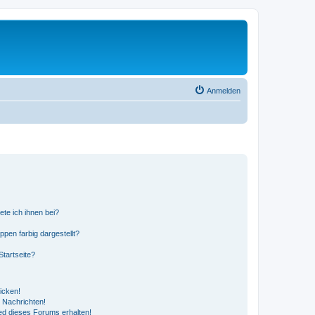
Anmelden
ete ich ihnen bei?
en farbig dargestellt?
tartseite?
icken!
 Nachrichten!
ed dieses Forums erhalten!