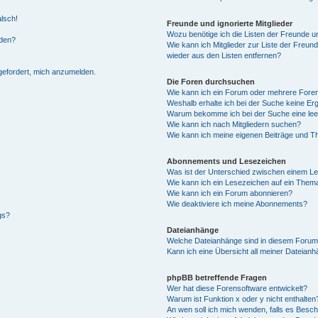
alsch!
Freunde und ignorierte Mitglieder
Wozu benötige ich die Listen der Freunde un
rden?
Wie kann ich Mitglieder zur Liste der Freund
wieder aus den Listen entfernen?
fgefordert, mich anzumelden.
Die Foren durchsuchen
Wie kann ich ein Forum oder mehrere For
Weshalb erhalte ich bei der Suche keine Er
Warum bekomme ich bei der Suche eine lee
Wie kann ich nach Mitgliedern suchen?
Wie kann ich meine eigenen Beiträge und T
Abonnements und Lesezeichen
Was ist der Unterschied zwischen einem L
Wie kann ich ein Lesezeichen auf ein Them
Wie kann ich ein Forum abonnieren?
Wie deaktiviere ich meine Abonnements?
gs?
Dateianhänge
Welche Dateianhänge sind in diesem Forum
Kann ich eine Übersicht all meiner Dateian
phpBB betreffende Fragen
Wer hat diese Forensoftware entwickelt?
Warum ist Funktion x oder y nicht enthalten
An wen soll ich mich wenden, falls es Besc