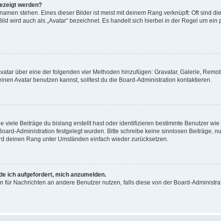
gezeigt werden?
amen stehen. Eines dieser Bilder ist meist mit deinem Rang verknüpft: Oft sind di
ld wird auch als „Avatar“ bezeichnet. Es handelt sich hierbei in der Regel um ein
 Avatar über eine der folgenden vier Methoden hinzufügen: Gravatar, Galerie, Rem
en Avatar benutzen kannst, solltest du die Board-Administration kontaktieren.
viele Beiträge du bislang erstellt hast oder identifizieren bestimmte Benutzer w
 Board-Administration festgelegt wurden. Bitte schreibe keine sinnlosen Beiträge
wird deinen Rang unter Umständen einfach wieder zurücksetzen.
rde ich aufgefordert, mich anzumelden.
ion für Nachrichten an andere Benutzer nutzen, falls diese von der Board-Administ