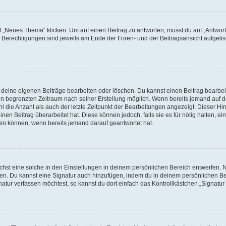
„Neues Thema“ klicken. Um auf einen Beitrag zu antworten, musst du auf „Antworte
e Berechtigungen sind jeweils am Ende der Foren- und der Beitragsansicht aufgeliste
r deine eigenen Beiträge bearbeiten oder löschen. Du kannst einen Beitrag bearbe
inen begrenzten Zeitraum nach seiner Erstellung möglich. Wenn bereits jemand auf de
 die Anzahl als auch der letzte Zeitpunkt der Bearbeitungen angezeigt. Dieser Hi
en Beitrag überarbeitet hat. Diese können jedoch, falls sie es für nötig halten, ei
hen können, wenn bereits jemand darauf geantwortet hat.
st eine solche in den Einstellungen in deinem persönlichen Bereich entwerfen. Na
eren. Du kannst eine Signatur auch hinzufügen, indem du in deinem persönlichen 
atur verfassen möchtest, so kannst du dort einfach das Kontrollkästchen „Signatu