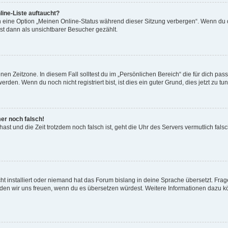
ine-Liste auftaucht?
n eine Option „Meinen Online-Status während dieser Sitzung verbergen“. Wenn du d
st dann als unsichtbarer Besucher gezählt.
en Zeitzone. In diesem Fall solltest du im „Persönlichen Bereich“ die für dich passe
den. Wenn du noch nicht registriert bist, ist dies ein guter Grund, dies jetzt zu tun
mer noch falsch!
t hast und die Zeit trotzdem noch falsch ist, geht die Uhr des Servers vermutlich fal
t installiert oder niemand hat das Forum bislang in deine Sprache übersetzt. Frag
, würden wir uns freuen, wenn du es übersetzen würdest. Weitere Informationen dazu