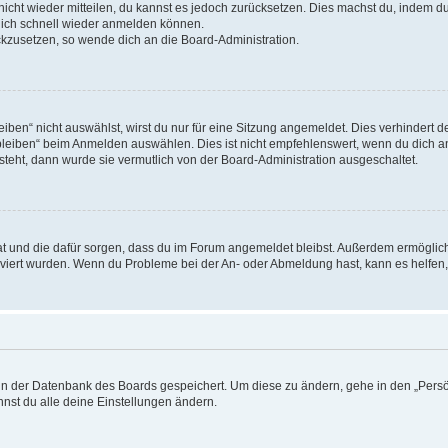
 nicht wieder mitteilen, du kannst es jedoch zurücksetzen. Dies machst du, indem 
 dich schnell wieder anmelden können.
ückzusetzen, so wende dich an die Board-Administration.
en“ nicht auswählst, wirst du nur für eine Sitzung angemeldet. Dies verhindert 
leiben“ beim Anmelden auswählen. Dies ist nicht empfehlenswert, wenn du dich an
 steht, dann wurde sie vermutlich von der Board-Administration ausgeschaltet.
 hat und die dafür sorgen, dass du im Forum angemeldet bleibst. Außerdem ermögli
tiviert wurden. Wenn du Probleme bei der An- oder Abmeldung hast, kann es helfen
n in der Datenbank des Boards gespeichert. Um diese zu ändern, gehe in den „Persö
nst du alle deine Einstellungen ändern.