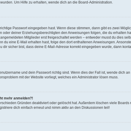
 wurden. Um Hilfe zu erhalten, wende dich an die Board-Administration.
 richtige Passwort eingegeben hast. Wenn diese stimmen, dann gibt es zwei Mögl
tern oder deiner Erziehungsberechtigten den Anweisungen folgen, die du erhalten ha
u angemeldeten Mitglieder erst freigeschaltet werden – entweder musst du dies selbs
. Wenn du eine E-Mail erhalten hast, folge den dort enthaltenen Anweisungen. Ansons
 dir sicher bist, dass deine E-Mail-Adresse korrekt eingegeben wurde, dann kontak
Benutzername und dein Passwort richtig sind. Wenn dies der Fall ist, wende dich a
ionsproblem mit der Website vorliegt, welches ein Administrator lösen muss.
icht mehr anmelden?!
erschieden Gründen deaktiviert oder gelöscht hat. Außerdem löschen viele Boards r
triere dich einfach erneut und nimm aktiv an den Diskussionen teil!