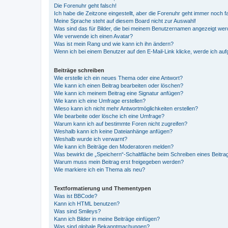
Die Forenuhr geht falsch!
Ich habe die Zeitzone eingestellt, aber die Forenuhr geht immer noch f
Meine Sprache steht auf diesem Board nicht zur Auswahl!
Was sind das für Bilder, die bei meinem Benutzernamen angezeigt we
Wie verwende ich einen Avatar?
Was ist mein Rang und wie kann ich ihn ändern?
Wenn ich bei einem Benutzer auf den E-Mail-Link klicke, werde ich au
Beiträge schreiben
Wie erstelle ich ein neues Thema oder eine Antwort?
Wie kann ich einen Beitrag bearbeiten oder löschen?
Wie kann ich meinem Beitrag eine Signatur anfügen?
Wie kann ich eine Umfrage erstellen?
Wieso kann ich nicht mehr Antwortmöglichkeiten erstellen?
Wie bearbeite oder lösche ich eine Umfrage?
Warum kann ich auf bestimmte Foren nicht zugreifen?
Weshalb kann ich keine Dateianhänge anfügen?
Weshalb wurde ich verwarnt?
Wie kann ich Beiträge den Moderatoren melden?
Was bewirkt die „Speichern“-Schaltfläche beim Schreiben eines Beitra
Warum muss mein Beitrag erst freigegeben werden?
Wie markiere ich ein Thema als neu?
Textformatierung und Thementypen
Was ist BBCode?
Kann ich HTML benutzen?
Was sind Smileys?
Kann ich Bilder in meine Beiträge einfügen?
Was sind globale Bekanntmachungen?