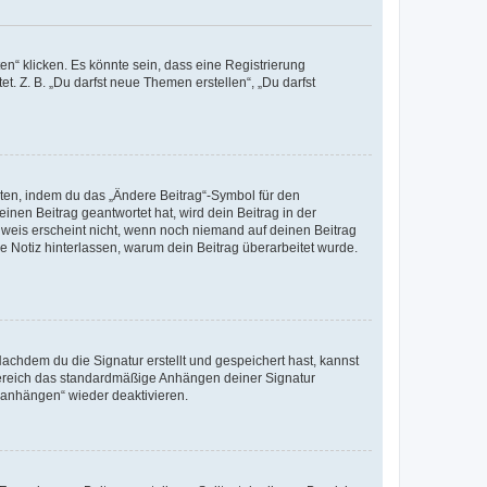
n“ klicken. Es könnte sein, dass eine Registrierung
t. Z. B. „Du darfst neue Themen erstellen“, „Du darfst
iten, indem du das „Ändere Beitrag“-Symbol für den
inen Beitrag geantwortet hat, wird dein Beitrag in der
nweis erscheint nicht, wenn noch niemand auf deinen Beitrag
ne Notiz hinterlassen, warum dein Beitrag überarbeitet wurde.
chdem du die Signatur erstellt und gespeichert hast, kannst
Bereich das standardmäßige Anhängen deiner Signatur
r anhängen“ wieder deaktivieren.