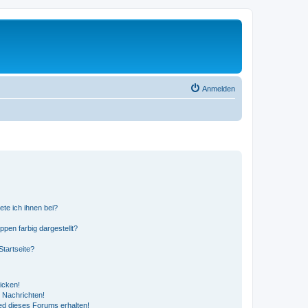
Anmelden
ete ich ihnen bei?
en farbig dargestellt?
tartseite?
icken!
 Nachrichten!
ed dieses Forums erhalten!