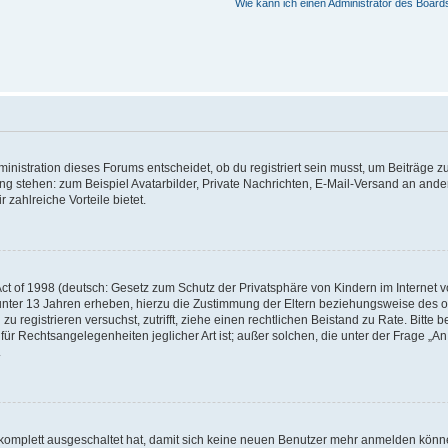
Wie kann ich einen Administrator des Board
istration dieses Forums entscheidet, ob du registriert sein musst, um Beiträge zu s
ung stehen: zum Beispiel Avatarbilder, Private Nachrichten, E-Mail-Versand an ander
 zahlreiche Vorteile bietet.
t of 1998 (deutsch: Gesetz zum Schutz der Privatsphäre von Kindern im Internet vo
unter 13 Jahren erheben, hierzu die Zustimmung der Eltern beziehungsweise des o
h zu registrieren versuchst, zutrifft, ziehe einen rechtlichen Beistand zu Rate. Bit
für Rechtsangelegenheiten jeglicher Art ist; außer solchen, die unter der Frage „
.
g komplett ausgeschaltet hat, damit sich keine neuen Benutzer mehr anmelden könn