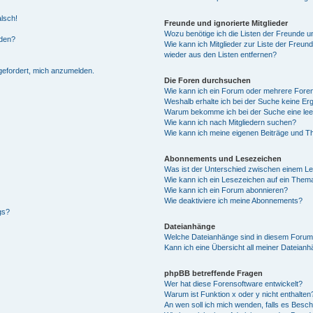
alsch!
Freunde und ignorierte Mitglieder
Wozu benötige ich die Listen der Freunde un
rden?
Wie kann ich Mitglieder zur Liste der Freund
wieder aus den Listen entfernen?
fgefordert, mich anzumelden.
Die Foren durchsuchen
Wie kann ich ein Forum oder mehrere For
Weshalb erhalte ich bei der Suche keine Er
Warum bekomme ich bei der Suche eine lee
Wie kann ich nach Mitgliedern suchen?
Wie kann ich meine eigenen Beiträge und T
Abonnements und Lesezeichen
Was ist der Unterschied zwischen einem L
Wie kann ich ein Lesezeichen auf ein Them
Wie kann ich ein Forum abonnieren?
Wie deaktiviere ich meine Abonnements?
gs?
Dateianhänge
Welche Dateianhänge sind in diesem Forum
Kann ich eine Übersicht all meiner Dateian
phpBB betreffende Fragen
Wer hat diese Forensoftware entwickelt?
Warum ist Funktion x oder y nicht enthalten
An wen soll ich mich wenden, falls es Besc