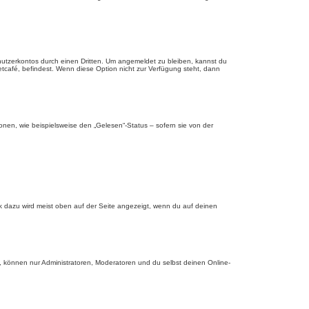
nutzerkontos durch einen Dritten. Um angemeldet zu bleiben, kannst du
tcafé, befindest. Wenn diese Option nicht zur Verfügung steht, dann
onen, wie beispielsweise den „Gelesen“-Status – sofern sie von der
nk dazu wird meist oben auf der Seite angezeigt, wenn du auf deinen
, können nur Administratoren, Moderatoren und du selbst deinen Online-