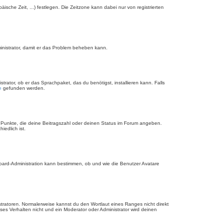
äische Zeit, ...) festlegen. Die Zeitzone kann dabei nur von registrierten
dministrator, damit er das Problem beheben kann.
rator, ob er das Sprachpaket, das du benötigst, installieren kann. Falls
e
gefunden werden.
r Punkte, die deine Beitragszahl oder deinen Status im Forum angeben.
iedlich ist.
Board-Administration kann bestimmen, ob und wie die Benutzer Avatare
stratoren. Normalerweise kannst du den Wortlaut eines Ranges nicht direkt
es Verhalten nicht und ein Moderator oder Administrator wird deinen