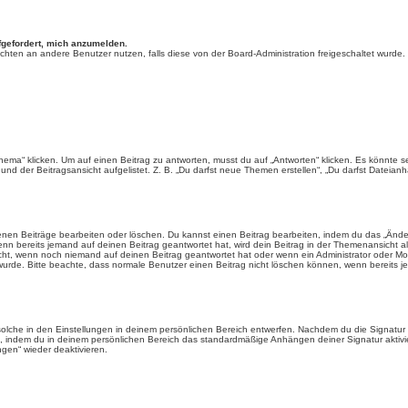
fgefordert, mich anzumelden.
chrichten an andere Benutzer nutzen, falls diese von der Board-Administration freigeschaltet wu
“ klicken. Um auf einen Beitrag zu antworten, musst du auf „Antworten“ klicken. Es könnte sein,
nd der Beitragsansicht aufgelistet. Z. B. „Du darfst neue Themen erstellen“, „Du darfst Dateianh
enen Beiträge bearbeiten oder löschen. Du kannst einen Beitrag bearbeiten, indem du das „Ändere
enn bereits jemand auf deinen Beitrag geantwortet hat, wird dein Beitrag in der Themenansicht a
icht, wenn noch niemand auf deinen Beitrag geantwortet hat oder wenn ein Administrator oder Mod
et wurde. Bitte beachte, dass normale Benutzer einen Beitrag nicht löschen können, wenn bereits 
lche in den Einstellungen in deinem persönlichen Bereich entwerfen. Nachdem du die Signatur e
n, indem du in deinem persönlichen Bereich das standardmäßige Anhängen deiner Signatur aktiv
gen“ wieder deaktivieren.