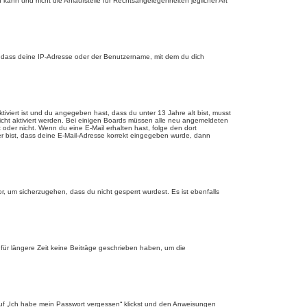
 kann und nicht die Anlaufstelle für Rechtsangelegenheiten jeglicher Art
, dass deine IP-Adresse oder der Benutzername, mit dem du dich
tiviert ist und du angegeben hast, dass du unter 13 Jahre alt bist, musst
eicht aktiviert werden. Bei einigen Boards müssen alle neu angemeldeten
st oder nicht. Wenn du eine E-Mail erhalten hast, folge den dort
er bist, dass deine E-Mail-Adresse korrekt eingegeben wurde, dann
r, um sicherzugehen, dass du nicht gesperrt wurdest. Es ist ebenfalls
für längere Zeit keine Beiträge geschrieben haben, um die
 auf „Ich habe mein Passwort vergessen“ klickst und den Anweisungen