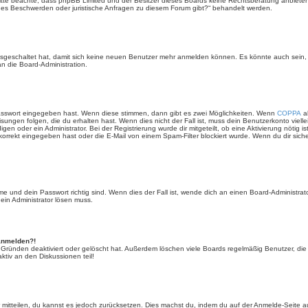
e. Bitte beachte, dass phpBB Limited und der Besitzer dieses Boards keine Rechtsberatung anbieten
lls es Beschwerden oder juristische Anfragen zu diesem Forum gibt?“ behandelt werden.
 ausgeschaltet hat, damit sich keine neuen Benutzer mehr anmelden können. Es könnte auch sein
an die Board-Administration.
Passwort eingegeben hast. Wenn diese stimmen, dann gibt es zwei Möglichkeiten. Wenn
COPPA
ak
sungen folgen, die du erhalten hast. Wenn dies nicht der Fall ist, muss dein Benutzerkonto viell
igen oder ein Administrator. Bei der Registrierung wurde dir mitgeteilt, ob eine Aktivierung nötig i
rrekt eingegeben hast oder die E-Mail von einem Spam-Filter blockiert wurde. Wenn du dir sich
 und dein Passwort richtig sind. Wenn dies der Fall ist, wende dich an einen Board-Administrato
 ein Administrator lösen muss.
 anmelden?!
 Gründen deaktiviert oder gelöscht hat. Außerdem löschen viele Boards regelmäßig Benutzer, die 
ktiv an den Diskussionen teil!
der mitteilen, du kannst es jedoch zurücksetzen. Dies machst du, indem du auf der Anmelde-Seite