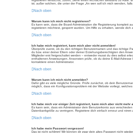
registrieren versuchst, zutrifft, ziehe einen rechtlichen Beistand zu Rat
ist; außer solchen, die unter der Frage „An wen soll ich mich wenden, fa
Nach oben
Warum kann ich mich nicht registrieren?
Es kann sein, dass die Board-Administration die Registrierung komplett
registrieren möchtest, gesperrt wurden. Um Hilfe zu erhalten, wende dich 
Nach oben
Ich habe mich registriert, kann mich aber nicht anmelden!
Überprüfe zuerst, ob du den richtigen Benutzernamen und das richtige 
du bzw. einer deiner Eltern oder deiner Erziehungsberechtigten den Anwei
Mitglieder erst freigeschaltet werden – entweder musst du dies selbst erled
enthaltenen Anweisungen. Ansonsten prüfe, ob du deine E-Mail-Adresse ko
kontaktiere einen Administrator.
Nach oben
Warum kann ich mich nicht anmelden?
Dafür gibt es viele mögliche Gründe. Prüfe zunächst, ob dein Benutzername
möglich, dass ein Konfigurationsproblem mit der Website vorliegt, welches
Nach oben
Ich habe mich vor einiger Zeit registriert, kann mich aber nicht mehr
Es kann sein, dass ein Administrator dein Benutzerkonto aus verschieden
Datenbankgröße zu verringern. Registriere dich einfach erneut und nimm a
Nach oben
Ich habe mein Passwort vergessen!
Das ist nicht schlimm! Wir können dir zwar dein altes Passwort nicht wie