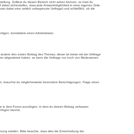
tellung. Solltest du diesen Bereich nicht sehen können, so hast du
dabei sicherstellen, dass jede Antwortmöglichkeit in einer eigenen Zeile
utet dabei eine zeitlich unbegrenzte Umfrage) und schließlich, ob die
tigen, kontaktiere einen Administrator.
ändere den ersten Beitrag des Themas; dieser ist immer mit der Umfrage
tzer abgestimmt haben, so kann die Umfrage nur noch von Moderatoren
n, brauchst du möglicherweise besondere Berechtigungen. Frage einen
ge in dem Forum anzufügen, in dem du deinen Beitrag verfassen
anfügen kannst.
nung erteilen. Bitte beachte, dass dies die Entscheidung der