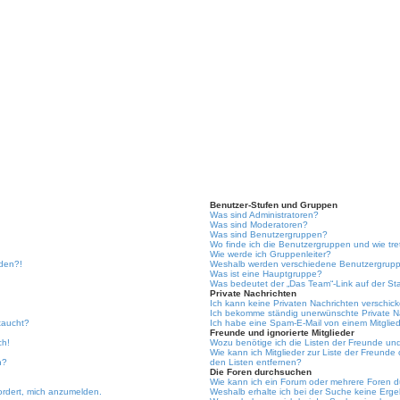
Benutzer-Stufen und Gruppen
Was sind Administratoren?
Was sind Moderatoren?
Was sind Benutzergruppen?
Wo finde ich die Benutzergruppen und wie tre
Wie werde ich Gruppenleiter?
lden?!
Weshalb werden verschiedene Benutzergruppe
Was ist eine Hauptgruppe?
Was bedeutet der „Das Team“-Link auf der Sta
Private Nachrichten
Ich kann keine Privaten Nachrichten verschic
Ich bekomme ständig unerwünschte Private N
taucht?
Ich habe eine Spam-E-Mail von einem Mitglied
Freunde und ignorierte Mitglieder
ch!
Wozu benötige ich die Listen der Freunde und 
Wie kann ich Mitglieder zur Liste der Freunde 
n?
den Listen entfernen?
Die Foren durchsuchen
Wie kann ich ein Forum oder mehrere Foren 
ordert, mich anzumelden.
Weshalb erhalte ich bei der Suche keine Erg