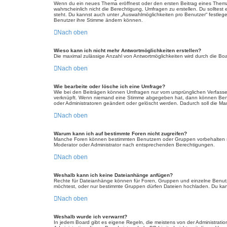
Wenn du ein neues Thema eröffnest oder den ersten Beitrag eines Themas b
wahrscheinlich nicht die Berechtigung, Umfragen zu erstellen. Du solltest
steht. Du kannst auch unter „Auswahlmöglichkeiten pro Benutzer“ festlegen
Benutzer ihre Stimme ändern können.
Nach oben
Wieso kann ich nicht mehr Antwortmöglichkeiten erstellen?
Die maximal zulässige Anzahl von Antwortmöglichkeiten wird durch die Boa
Nach oben
Wie bearbeite oder lösche ich eine Umfrage?
Wie bei den Beiträgen können Umfragen nur vom ursprünglichen Verfasser
verknüpft. Wenn niemand eine Stimme abgegeben hat, dann können Benutz
oder Administratoren geändert oder gelöscht werden. Dadurch soll die Ma
Nach oben
Warum kann ich auf bestimmte Foren nicht zugreifen?
Manche Foren können bestimmten Benutzern oder Gruppen vorbehalten se
Moderator oder Administrator nach entsprechenden Berechtigungen.
Nach oben
Weshalb kann ich keine Dateianhänge anfügen?
Rechte für Dateianhänge können für Foren, Gruppen und einzelne Benutz
möchtest, oder nur bestimmte Gruppen dürfen Dateien hochladen. Du kannst
Nach oben
Weshalb wurde ich verwarnt?
In jedem Board gibt es eigene Regeln, die meistens von der Administratio