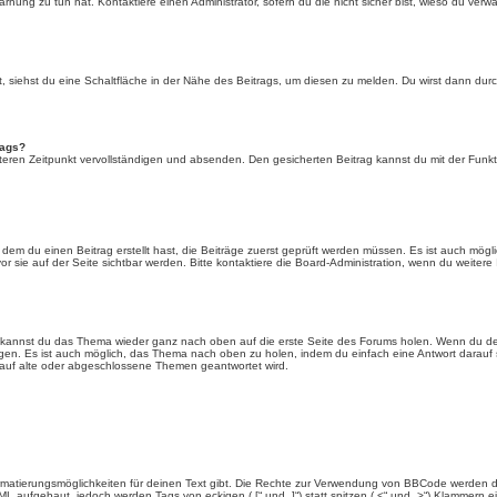
rnung zu tun hat. Kontaktiere einen Administrator, sofern du die nicht sicher bist, wieso du verwa
siehst du eine Schaltfläche in der Nähe des Beitrags, um diesen zu melden. Du wirst dann durch 
rags?
eren Zeitpunkt vervollständigen und absenden. Den gesicherten Beitrag kannst du mit der Funkt
em du einen Beitrag erstellt hast, die Beiträge zuerst geprüft werden müssen. Es ist auch mögli
r sie auf der Seite sichtbar werden. Bitte kontaktiere die Board-Administration, wenn du weitere
t kannst du das Thema wieder ganz nach oben auf die erste Seite des Forums holen. Wenn du den
angen. Es ist auch möglich, das Thema nach oben zu holen, indem du einfach eine Antwort darauf 
 auf alte oder abgeschlossene Themen geantwortet wird.
rmatierungsmöglichkeiten für deinen Text gibt. Die Rechte zur Verwendung von BBCode werden d
TML aufgebaut, jedoch werden Tags von eckigen („[“ und „]“) statt spitzen („<“ und „>“) Klammern