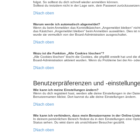
folgst. So solltest du dich schnell wieder anmelden können.
Solltest du trotzdem nicht in der Lage sein, dein Passwort zurückzusetzen
Nach oben
Warum werde ich automatisch abgemeldet?
Wenn du beim Anmelden das Kontrollkästchen „Angemeldet bleiben“ nicht 
das Kästchen „Angemeldet bleiben“ beim Anmelden auswählen. Dies ist nic
wurde sie vermutlich von der Board-Administration ausgeschaltet.
Nach oben
Wozu ist die Funktion „Alle Cookies löschen“?
„Alle Cookies löschen“ löscht die Cookies, die phpBB erstellt hat und di
Board-Administration aktiviert wurden. Wenn du Probleme bei der An- ode
Nach oben
Benutzerpräferenzen und -einstellung
Wie kann ich meine Einstellungen ändern?
Wenn du dich registriert hast, werden alle deine Einstellungen in der Da
Benutzernamen klickst. Dort kannst du alle deine Einstellungen ändern.
Nach oben
Wie kann ich verhindern, dass mein Benutzername in der Online-Liste
In deinem persönlichen Bereich findest du in den Einstellungen eine Opt
Status sehen. Du wirst dann als unsichtbarer Besucher gezählt.
Nach oben