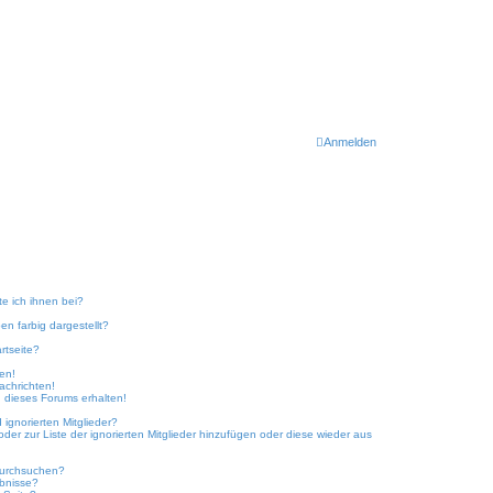
Anmelden
te ich ihnen bei?
n farbig dargestellt?
rtseite?
ken!
achrichten!
 dieses Forums erhalten!
ignorierten Mitglieder?
oder zur Liste der ignorierten Mitglieder hinzufügen oder diese wieder aus
durchsuchen?
ebnisse?