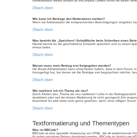
Administration dieses Boards ist und phpBB Limited nichts mit dieser Verwa
Nach oben
Wie kann ich Beiträge den Moderatoren melden?
Wenn ein Administrator die entsprechenden Berechtigungen vergeben hat, 
Nach oben
Was bewirkt die „Speichern“-Schaltfläche beim Schreiben eines Beit
Hiermit kannst du die geschriebene Entwürfe speichern und zu einem spät
erneut laden.
Nach oben
Warum muss mein Beitrag erst freigegeben werden?
Die Board-Administration kann entschieden haben, dass in dem Forum, in d
hinzugefügt hat, bei denen sie die Beiträge erst begutachten möchte, bevo
Nach oben
Wie markiere ich ein Thema als neu?
Durch Klicken des „Thema als neu markieren“-Links in der Beitragsansich
deaktiviert oder seit der letzten Markierung ist nicht genügend Zeit verg
beachtest! Es wird meist nicht gerne gesehen, wenn ohne triftigen Grund
Nach oben
Textformatierung und Thementypen
Was ist BBCode?
BBCode ist eine spezielle Umsetzung von HTML, die dir weitreichende Fo
für jeden einzelnen Beitrag deaktiviert werden. BBCode ist ähnlich wie H