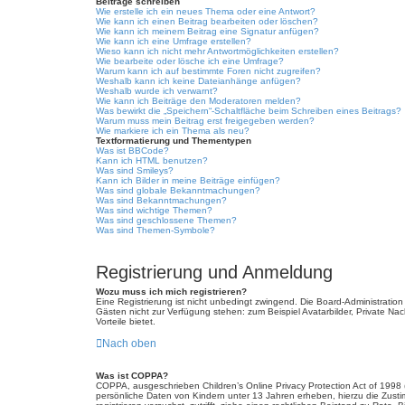
Beiträge schreiben
Wie erstelle ich ein neues Thema oder eine Antwort?
Wie kann ich einen Beitrag bearbeiten oder löschen?
Wie kann ich meinem Beitrag eine Signatur anfügen?
Wie kann ich eine Umfrage erstellen?
Wieso kann ich nicht mehr Antwortmöglichkeiten erstellen?
Wie bearbeite oder lösche ich eine Umfrage?
Warum kann ich auf bestimmte Foren nicht zugreifen?
Weshalb kann ich keine Dateianhänge anfügen?
Weshalb wurde ich verwarnt?
Wie kann ich Beiträge den Moderatoren melden?
Was bewirkt die „Speichern“-Schaltfläche beim Schreiben eines Beitrags?
Warum muss mein Beitrag erst freigegeben werden?
Wie markiere ich ein Thema als neu?
Textformatierung und Thementypen
Was ist BBCode?
Kann ich HTML benutzen?
Was sind Smileys?
Kann ich Bilder in meine Beiträge einfügen?
Was sind globale Bekanntmachungen?
Was sind Bekanntmachungen?
Was sind wichtige Themen?
Was sind geschlossene Themen?
Was sind Themen-Symbole?
Registrierung und Anmeldung
Wozu muss ich mich registrieren?
Eine Registrierung ist nicht unbedingt zwingend. Die Board-Administration d
Gästen nicht zur Verfügung stehen: zum Beispiel Avatarbilder, Private Nach
Vorteile bietet.
Nach oben
Was ist COPPA?
COPPA, ausgeschrieben Children’s Online Privacy Protection Act of 1998 
persönliche Daten von Kindern unter 13 Jahren erheben, hierzu die Zusti