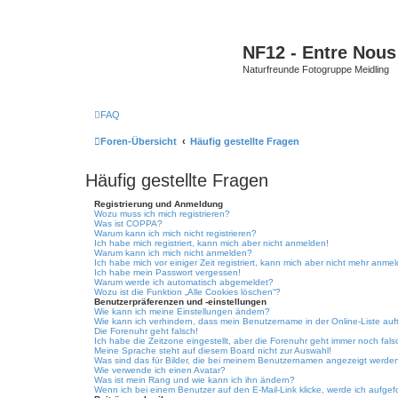
NF12 - Entre Nous
Naturfreunde Fotogruppe Meidling
FAQ
Foren-Übersicht
Häufig gestellte Fragen
Häufig gestellte Fragen
Registrierung und Anmeldung
Wozu muss ich mich registrieren?
Was ist COPPA?
Warum kann ich mich nicht registrieren?
Ich habe mich registriert, kann mich aber nicht anmelden!
Warum kann ich mich nicht anmelden?
Ich habe mich vor einiger Zeit registriert, kann mich aber nicht mehr anme
Ich habe mein Passwort vergessen!
Warum werde ich automatisch abgemeldet?
Wozu ist die Funktion „Alle Cookies löschen“?
Benutzerpräferenzen und -einstellungen
Wie kann ich meine Einstellungen ändern?
Wie kann ich verhindern, dass mein Benutzername in der Online-Liste auf
Die Forenuhr geht falsch!
Ich habe die Zeitzone eingestellt, aber die Forenuhr geht immer noch fals
Meine Sprache steht auf diesem Board nicht zur Auswahl!
Was sind das für Bilder, die bei meinem Benutzernamen angezeigt werde
Wie verwende ich einen Avatar?
Was ist mein Rang und wie kann ich ihn ändern?
Wenn ich bei einem Benutzer auf den E-Mail-Link klicke, werde ich aufgef