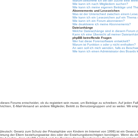
Warum bekomme ich bei der Suche eine leere
Wie kann ich nach Mitgliedern suchen?
Wie kann ich meine eigenen Beiträge und Th
Abonnements und Lesezeichen
Was ist der Unterschied zwischen einem Les
Wie kann ich ein Lesezeichen auf ein Thema
Wie kann ich ein Forum abonnieren?
Wie deaktiviere ich meine Abonnements?
Dateianhänge
Welche Dateianhänge sind in diesem Forum z
Kann ich eine Übersicht all meiner Dateianhä
phpBB betreffende Fragen
Wer hat diese Forensoftware entwickelt?
Warum ist Funktion x oder y nicht enthalten?
An wen soll ich mich wenden, falls es Beschw
Wie kann ich einen Administrator des Boards 
ieses Forums entscheidet, ob du registriert sein musst, um Beiträge zu schreiben. Auf jeden Fall er
richten, E-Mail-Versand an andere Mitglieder, Beitritt zu Benutzergruppen und so weiter. Wir empfe
(deutsch: Gesetz zum Schutz der Privatsphäre von Kindern im Internet von 1998) ist ein Gesetz i
mmung der Eltern beziehungsweise des oder der Erziehungsberechtigten benötigen. Wenn du dir un