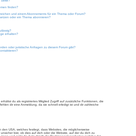
 Seite?
emen finden?
ezeichen und einem Abonnements für ein Thema oder Forum?
 setzen oder ein Thema abonnieren?
ulässig?
nge erhalten?
erden oder juristische Anfragen zu diesem Forum gibt?
kontaktieren?
hältst du als registriertes Mitglied Zugriff auf zusätzliche Funktionen, die
hlen dir eine Anmeldung, da sie schnell erledigt ist und dir zahlreiche
n den USA, welches festlegt, dass Websites, die möglicherweise
sicher bist, ob dies auf dich oder die Website, auf der du dich zu