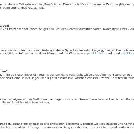
. In diesem Fall solltest du im „Persönlichen Bereich“ die für dich passende Zeitzone (Mitteleurop
n guter Grund, dies jetzt zu tun.
falsch!
 die Zeit trotzdem noch falsch ist, geht die Uhr des Servers vermutlich falsch. Kontaktiere einen A
rt oder niemand hat das Forum bislang in deine Sprache übersetzt. Frage ggf. einen Board-Administ
ürdest. Weitere Informationen dazu können auf der Website von
phpBB Limited
oder auf
phpBB.d
erden?
en. Eines dieser Bilder ist meist mit deinem Rang verknüpft: Oft sind dies Sterne, Kästchen ode
elt sich hierbei in der Regel um ein persönliches Bild, welches von Benutzer zu Benutzer untersch
er eine der folgenden vier Methoden hinzufügen: Gravatar, Galerie, Remote oder Hochladen. Die 
 Board-Administration kontaktieren.
äge du bislang erstellt hast oder identifizieren bestimmte Benutzer wie Moderatoren und Admini
hreibe keine sinnlosen Beiträge, nur um deinen Rang zu erhöhen — die meisten Boards dulden dies