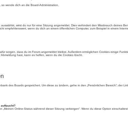
, so wende dich an die Board-Administration.
auswählst, wirst du nur für eine Sitzung angemeldet. Dies verhindert den Missbrauch deines Be
ht empfehlenswert, wenn du dich an einem öffentlichen Computer, zum Beispiel in einem Interne
e dafür sorgen, dass du im Forum angemeldet bleibst. Außerdem ermöglichen Cookies einige Funkti
r Abmeldung hast, kann es helfen, wenn du die Cookies löscht.
en
tenbank des Boards gespeichert. Um diese zu ändern, gehe in den „Persönlichen Bereich“; der Li
 auftaucht?
ion „Meinen Online-Status während dieser Sitzung verbergen“. Wenn du diese Option einschaltest