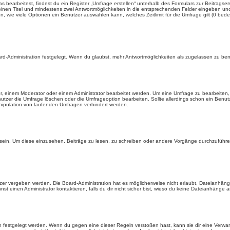
earbeitest, findest du ein Register „Umfrage erstellen“ unterhalb des Formulars zur Beitragsers
 einen Titel und mindestens zwei Antwortmöglichkeiten in die entsprechenden Felder eingeben und 
, wie viele Optionen ein Benutzer auswählen kann, welches Zeitlimit für die Umfrage gilt (0 bede
rd-Administration festgelegt. Wenn du glaubst, mehr Antwortmöglichkeiten als zugelassen zu benö
, einem Moderator oder einem Administrator bearbeitet werden. Um eine Umfrage zu bearbeiten, 
er die Umfrage löschen oder die Umfrageoption bearbeiten. Sollte allerdings schon ein Benu
nipulation von laufenden Umfragen verhindert werden.
in. Um diese einzusehen, Beiträge zu lesen, zu schreiben oder andere Vorgänge durchzuführe
er vergeben werden. Die Board-Administration hat es möglicherweise nicht erlaubt, Dateianhän
 einen Administrator kontaktieren, falls du dir nicht sicher bist, wieso du keine Dateianhänge 
n festgelegt werden. Wenn du gegen eine dieser Regeln verstoßen hast, kann sie dir eine Verwar