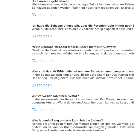
Die Forenuhr geht falsch!
Möglicherweise entspricht die angezeigte Zeit nicht deiner eigenen Zeitzone
Benutzern geändert werden. Wenn du noch nicht registriert bist, ist dies ei
Nach oben
Ich habe die Zeitzone eingestellt, aber die Forenuhr geht immer noch 
Wenn du dir sicher bist, dass du die Zeitzone richtig eingestellt hast und
Nach oben
Meine Sprache steht auf diesem Board nicht zur Auswahl!
Meist hat die Board-Administration entweder deine Sprache nicht installie
es noch nicht existiert, würden wir uns freuen, wenn du es übersetzen w
Nach oben
Was sind das für Bilder, die bei meinem Benutzernamen angezeigt w
In der Beitragsansicht können zwei Bilder bei deinem Benutzernamen steh
Das andere, meist größere, Bild wird auch als „Avatar“ bezeichnet. Es hand
Nach oben
Wie verwende ich einen Avatar?
In deinem persönlichen Bereich kannst du unter „Profil“ einen Avatar üb
benutzen können. Wenn du keinen Avatar benutzen kannst, solltest du die
Nach oben
Was ist mein Rang und wie kann ich ihn ändern?
Ränge, die unter deinem Benutzernamen stehen, zeigen an, wie viele Beitr
ändern, da sie von der Board-Administration festgelegt wurden. Bitte sc
Rang unter Umständen einfach wieder zurücksetzen.