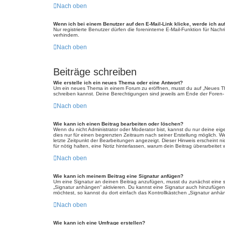
Nach oben
Wenn ich bei einem Benutzer auf den E-Mail-Link klicke, werde ich au
Nur registrierte Benutzer dürfen die foreninterne E-Mail-Funktion für Na
verhindern.
Nach oben
Beiträge schreiben
Wie erstelle ich ein neues Thema oder eine Antwort?
Um ein neues Thema in einem Forum zu eröffnen, musst du auf „Neues Thema
schreiben kannst. Deine Berechtigungen sind jeweils am Ende der Foren- u
Nach oben
Wie kann ich einen Beitrag bearbeiten oder löschen?
Wenn du nicht Administrator oder Moderator bist, kannst du nur deine eig
dies nur für einen begrenzten Zeitraum nach seiner Erstellung möglich. W
letzte Zeitpunkt der Bearbeitungen angezeigt. Dieser Hinweis erscheint n
für nötig halten, eine Notiz hinterlassen, warum dein Beitrag überarbeit
Nach oben
Wie kann ich meinem Beitrag eine Signatur anfügen?
Um eine Signatur an deinen Beitrag anzufügen, musst du zunächst eine so
„Signatur anhängen“ aktivieren. Du kannst eine Signatur auch hinzufüge
möchtest, so kannst du dort einfach das Kontrollkästchen „Signatur anhän
Nach oben
Wie kann ich eine Umfrage erstellen?