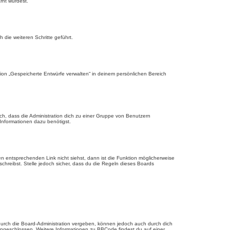
rnt wurdest.
die weiteren Schritte geführt.
ion „Gespeicherte Entwürfe verwalten“ in deinem persönlichen Bereich
ch, dass die Administration dich zu einer Gruppe von Benutzern
 Informationen dazu benötigst.
 entsprechenden Link nicht siehst, dann ist die Funktion möglicherweise
schreibst. Stelle jedoch sicher, dass du die Regeln dieses Boards
urch die Board-Administration vergeben, können jedoch auch durch dich
 eingeschlossen. Weitere Informationen zu BBCode findest du auf einer