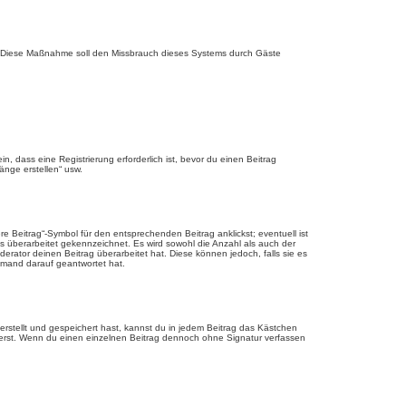
rde. Diese Maßnahme soll den Missbrauch dieses Systems durch Gäste
 dass eine Registrierung erforderlich ist, bevor du einen Beitrag
änge erstellen“ usw.
 Beitrag“-Symbol für den entsprechenden Beitrag anklickst; eventuell ist
ls überarbeitet gekennzeichnet. Es wird sowohl die Anzahl als auch der
erator deinen Beitrag überarbeitet hat. Diese können jedoch, falls sie es
jemand darauf geantwortet hat.
rstellt und gespeichert hast, kannst du in jedem Beitrag das Kästchen
ierst. Wenn du einen einzelnen Beitrag dennoch ohne Signatur verfassen