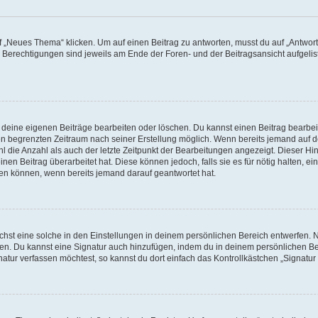
„Neues Thema“ klicken. Um auf einen Beitrag zu antworten, musst du auf „Antworte
e Berechtigungen sind jeweils am Ende der Foren- und der Beitragsansicht aufgeliste
r deine eigenen Beiträge bearbeiten oder löschen. Du kannst einen Beitrag bearbe
inen begrenzten Zeitraum nach seiner Erstellung möglich. Wenn bereits jemand auf de
 die Anzahl als auch der letzte Zeitpunkt der Bearbeitungen angezeigt. Dieser Hi
en Beitrag überarbeitet hat. Diese können jedoch, falls sie es für nötig halten, ei
hen können, wenn bereits jemand darauf geantwortet hat.
st eine solche in den Einstellungen in deinem persönlichen Bereich entwerfen. Na
eren. Du kannst eine Signatur auch hinzufügen, indem du in deinem persönlichen 
atur verfassen möchtest, so kannst du dort einfach das Kontrollkästchen „Signatu