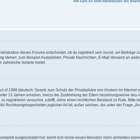
Wie kann ich einen Administrator des Board
istration dieses Forums entscheidet, ob du registriert sein musst, um Beiträge zu s
ung stehen: zum Beispiel Avatarbilder, Private Nachrichten, E-Mail-Versand an ander
 zahlreiche Vorteile bietet.
t of 1998 (deutsch: Gesetz zum Schutz der Privatsphäre von Kindern im Internet vo
unter 13 Jahren erheben, hierzu die Zustimmung der Eltern beziehungsweise des o
h zu registrieren versuchst, zutrifft, ziehe einen rechtlichen Beistand zu Rate. Bit
für Rechtsangelegenheiten jeglicher Art ist; außer solchen, die unter der Frage „
.
g komplett ausgeschaltet hat, damit sich keine neuen Benutzer mehr anmelden könn