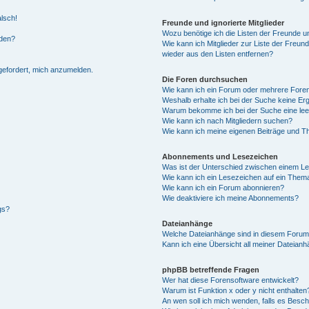
alsch!
Freunde und ignorierte Mitglieder
Wozu benötige ich die Listen der Freunde un
rden?
Wie kann ich Mitglieder zur Liste der Freund
wieder aus den Listen entfernen?
fgefordert, mich anzumelden.
Die Foren durchsuchen
Wie kann ich ein Forum oder mehrere For
Weshalb erhalte ich bei der Suche keine Er
Warum bekomme ich bei der Suche eine lee
Wie kann ich nach Mitgliedern suchen?
Wie kann ich meine eigenen Beiträge und T
Abonnements und Lesezeichen
Was ist der Unterschied zwischen einem L
Wie kann ich ein Lesezeichen auf ein Them
Wie kann ich ein Forum abonnieren?
Wie deaktiviere ich meine Abonnements?
gs?
Dateianhänge
Welche Dateianhänge sind in diesem Forum
Kann ich eine Übersicht all meiner Dateian
phpBB betreffende Fragen
Wer hat diese Forensoftware entwickelt?
Warum ist Funktion x oder y nicht enthalten
An wen soll ich mich wenden, falls es Besc