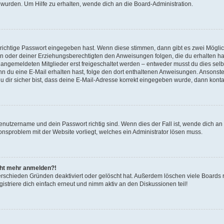
 wurden. Um Hilfe zu erhalten, wende dich an die Board-Administration.
 richtige Passwort eingegeben hast. Wenn diese stimmen, dann gibt es zwei Mögl
tern oder deiner Erziehungsberechtigten den Anweisungen folgen, die du erhalten ha
u angemeldeten Mitglieder erst freigeschaltet werden – entweder musst du dies selbs
. Wenn du eine E-Mail erhalten hast, folge den dort enthaltenen Anweisungen. Ansons
 dir sicher bist, dass deine E-Mail-Adresse korrekt eingegeben wurde, dann kontak
Benutzername und dein Passwort richtig sind. Wenn dies der Fall ist, wende dich a
ionsproblem mit der Website vorliegt, welches ein Administrator lösen muss.
icht mehr anmelden?!
erschieden Gründen deaktiviert oder gelöscht hat. Außerdem löschen viele Boards r
triere dich einfach erneut und nimm aktiv an den Diskussionen teil!