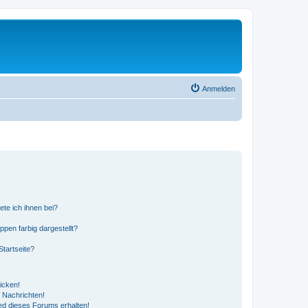
Anmelden
ete ich ihnen bei?
en farbig dargestellt?
tartseite?
icken!
 Nachrichten!
ed dieses Forums erhalten!