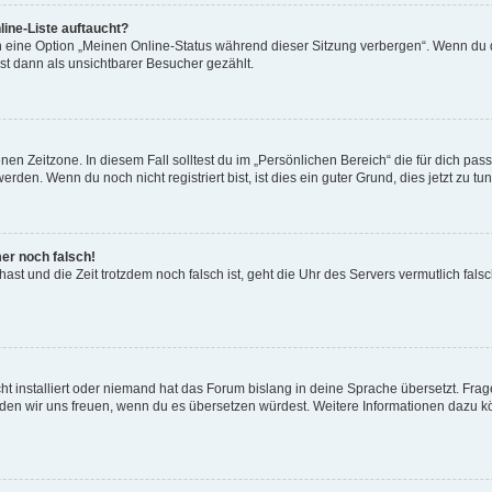
ine-Liste auftaucht?
n eine Option „Meinen Online-Status während dieser Sitzung verbergen“. Wenn du d
st dann als unsichtbarer Besucher gezählt.
en Zeitzone. In diesem Fall solltest du im „Persönlichen Bereich“ die für dich passe
den. Wenn du noch nicht registriert bist, ist dies ein guter Grund, dies jetzt zu tun
mer noch falsch!
t hast und die Zeit trotzdem noch falsch ist, geht die Uhr des Servers vermutlich fal
t installiert oder niemand hat das Forum bislang in deine Sprache übersetzt. Frag
, würden wir uns freuen, wenn du es übersetzen würdest. Weitere Informationen dazu