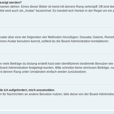
gezeigt werden?
amen stehen. Eines dieser Bilder ist meist mit deinem Rang verknüpft: Oft sind di
ld wird auch als „Avatar“ bezeichnet. Es handelt sich hierbei in der Regel um ein
 Avatar über eine der folgenden vier Methoden hinzufügen: Gravatar, Galerie, Rem
en Avatar benutzen kannst, solltest du die Board-Administration kontaktieren.
viele Beiträge du bislang erstellt hast oder identifizieren bestimmte Benutzer w
 Board-Administration festgelegt wurden. Bitte schreibe keine sinnlosen Beiträge
wird deinen Rang unter Umständen einfach wieder zurücksetzen.
rde ich aufgefordert, mich anzumelden.
ion für Nachrichten an andere Benutzer nutzen, falls diese von der Board-Administ