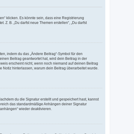
n“ klicken. Es könnte sein, dass eine Registrierung
t. Z. B. „Du darfst neue Themen erstellen“, „Du darfst
iten, indem du das „Ändere Beitrag“-Symbol für den
inen Beitrag geantwortet hat, wird dein Beitrag in der
nweis erscheint nicht, wenn noch niemand auf deinen Beitrag
ne Notiz hinterlassen, warum dein Beitrag überarbeitet wurde.
chdem du die Signatur erstellt und gespeichert hast, kannst
Bereich das standardmäßige Anhängen deiner Signatur
r anhängen“ wieder deaktivieren.