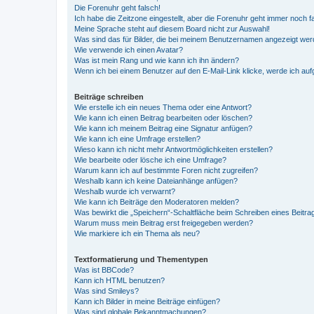
Die Forenuhr geht falsch!
Ich habe die Zeitzone eingestellt, aber die Forenuhr geht immer noch f
Meine Sprache steht auf diesem Board nicht zur Auswahl!
Was sind das für Bilder, die bei meinem Benutzernamen angezeigt we
Wie verwende ich einen Avatar?
Was ist mein Rang und wie kann ich ihn ändern?
Wenn ich bei einem Benutzer auf den E-Mail-Link klicke, werde ich au
Beiträge schreiben
Wie erstelle ich ein neues Thema oder eine Antwort?
Wie kann ich einen Beitrag bearbeiten oder löschen?
Wie kann ich meinem Beitrag eine Signatur anfügen?
Wie kann ich eine Umfrage erstellen?
Wieso kann ich nicht mehr Antwortmöglichkeiten erstellen?
Wie bearbeite oder lösche ich eine Umfrage?
Warum kann ich auf bestimmte Foren nicht zugreifen?
Weshalb kann ich keine Dateianhänge anfügen?
Weshalb wurde ich verwarnt?
Wie kann ich Beiträge den Moderatoren melden?
Was bewirkt die „Speichern“-Schaltfläche beim Schreiben eines Beitra
Warum muss mein Beitrag erst freigegeben werden?
Wie markiere ich ein Thema als neu?
Textformatierung und Thementypen
Was ist BBCode?
Kann ich HTML benutzen?
Was sind Smileys?
Kann ich Bilder in meine Beiträge einfügen?
Was sind globale Bekanntmachungen?