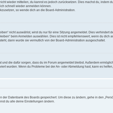
 nicht wieder mitteilen, du kannst es jedoch zurücksetzen. Dies machst du, indem 
 dich schnell wieder anmelden können.
ückzusetzen, so wende dich an die Board-Administration.
en“ nicht auswählst, wirst du nur für eine Sitzung angemeldet. Dies verhindert 
leiben“ beim Anmelden auswählen. Dies ist nicht empfehlenswert, wenn du dich an
 steht, dann wurde sie vermutlich von der Board-Administration ausgeschaltet.
 hat und die dafür sorgen, dass du im Forum angemeldet bleibst. Außerdem ermögli
tiviert wurden. Wenn du Probleme bei der An- oder Abmeldung hast, kann es helfen
n in der Datenbank des Boards gespeichert. Um diese zu ändern, gehe in den „Persö
nst du alle deine Einstellungen ändern.