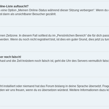
ine-Liste auftaucht?
n eine Option „Meinen Online-Status während dieser Sitzung verbergen“. Wenn du d
st dann als unsichtbarer Besucher gezählt.
en Zeitzone. In diesem Fall solltest du im „Persönlichen Bereich“ die für dich passe
den. Wenn du noch nicht registriert bist, ist dies ein guter Grund, dies jetzt zu tun
mer noch falsch!
t hast und die Zeit trotzdem noch falsch ist, geht die Uhr des Servers vermutlich fal
t installiert oder niemand hat das Forum bislang in deine Sprache übersetzt. Frag
, würden wir uns freuen, wenn du es übersetzen würdest. Weitere Informationen dazu