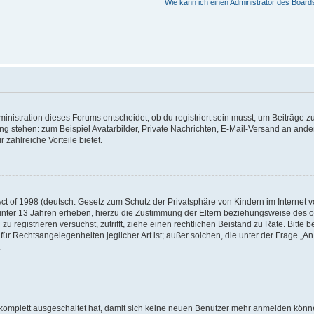
Wie kann ich einen Administrator des Board
istration dieses Forums entscheidet, ob du registriert sein musst, um Beiträge zu s
ung stehen: zum Beispiel Avatarbilder, Private Nachrichten, E-Mail-Versand an ander
 zahlreiche Vorteile bietet.
t of 1998 (deutsch: Gesetz zum Schutz der Privatsphäre von Kindern im Internet vo
unter 13 Jahren erheben, hierzu die Zustimmung der Eltern beziehungsweise des o
h zu registrieren versuchst, zutrifft, ziehe einen rechtlichen Beistand zu Rate. Bit
für Rechtsangelegenheiten jeglicher Art ist; außer solchen, die unter der Frage „
.
g komplett ausgeschaltet hat, damit sich keine neuen Benutzer mehr anmelden könn