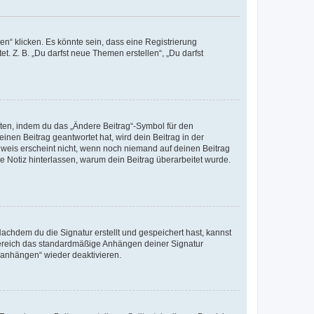
n“ klicken. Es könnte sein, dass eine Registrierung
t. Z. B. „Du darfst neue Themen erstellen“, „Du darfst
iten, indem du das „Ändere Beitrag“-Symbol für den
inen Beitrag geantwortet hat, wird dein Beitrag in der
nweis erscheint nicht, wenn noch niemand auf deinen Beitrag
ne Notiz hinterlassen, warum dein Beitrag überarbeitet wurde.
chdem du die Signatur erstellt und gespeichert hast, kannst
Bereich das standardmäßige Anhängen deiner Signatur
r anhängen“ wieder deaktivieren.