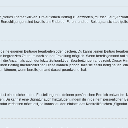
„Neues Thema“ klicken. Um auf einen Beitrag zu antworten, musst du auf „Antworte
e Berechtigungen sind jeweils am Ende der Foren- und der Beitragsansicht aufgeliste
r deine eigenen Beiträge bearbeiten oder löschen. Du kannst einen Beitrag bearbe
inen begrenzten Zeitraum nach seiner Erstellung möglich. Wenn bereits jemand auf de
 die Anzahl als auch der letzte Zeitpunkt der Bearbeitungen angezeigt. Dieser Hi
en Beitrag überarbeitet hat. Diese können jedoch, falls sie es für nötig halten, ei
hen können, wenn bereits jemand darauf geantwortet hat.
st eine solche in den Einstellungen in deinem persönlichen Bereich entwerfen. Na
eren. Du kannst eine Signatur auch hinzufügen, indem du in deinem persönlichen 
atur verfassen möchtest, so kannst du dort einfach das Kontrollkästchen „Signatu