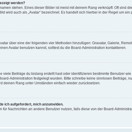
gezeigt werden?
amen stehen. Eines dieser Bilder ist meist mit deinem Rang verknüpft: Oft sind di
ld wird auch als „Avatar“ bezeichnet. Es handelt sich hierbei in der Regel um ein
 Avatar über eine der folgenden vier Methoden hinzufügen: Gravatar, Galerie, Rem
en Avatar benutzen kannst, solltest du die Board-Administration kontaktieren.
viele Beiträge du bislang erstellt hast oder identifizieren bestimmte Benutzer w
 Board-Administration festgelegt wurden. Bitte schreibe keine sinnlosen Beiträge
wird deinen Rang unter Umständen einfach wieder zurücksetzen.
rde ich aufgefordert, mich anzumelden.
ion für Nachrichten an andere Benutzer nutzen, falls diese von der Board-Administ