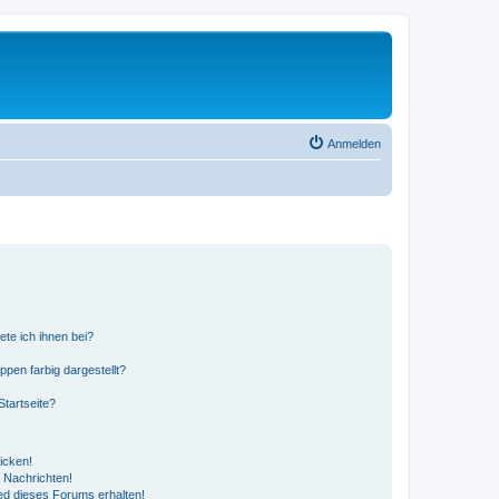
Anmelden
ete ich ihnen bei?
en farbig dargestellt?
tartseite?
icken!
 Nachrichten!
ed dieses Forums erhalten!