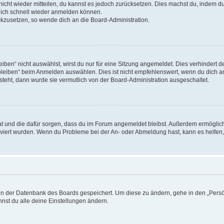
 nicht wieder mitteilen, du kannst es jedoch zurücksetzen. Dies machst du, indem 
 dich schnell wieder anmelden können.
ückzusetzen, so wende dich an die Board-Administration.
en“ nicht auswählst, wirst du nur für eine Sitzung angemeldet. Dies verhindert 
leiben“ beim Anmelden auswählen. Dies ist nicht empfehlenswert, wenn du dich an
 steht, dann wurde sie vermutlich von der Board-Administration ausgeschaltet.
 hat und die dafür sorgen, dass du im Forum angemeldet bleibst. Außerdem ermögli
tiviert wurden. Wenn du Probleme bei der An- oder Abmeldung hast, kann es helfen
n in der Datenbank des Boards gespeichert. Um diese zu ändern, gehe in den „Persö
nst du alle deine Einstellungen ändern.