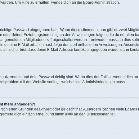
 wurden. Um Hilfe zu erhalten, wende dich an die Board-Administration.
 richtige Passwort eingegeben hast. Wenn diese stimmen, dann gibt es zwei Mögl
tern oder deiner Erziehungsberechtigten den Anweisungen folgen, die du erhalten ha
u angemeldeten Mitglieder erst freigeschaltet werden – entweder musst du dies selbs
. Wenn du eine E-Mail erhalten hast, folge den dort enthaltenen Anweisungen. Ansons
 dir sicher bist, dass deine E-Mail-Adresse korrekt eingegeben wurde, dann kontak
Benutzername und dein Passwort richtig sind. Wenn dies der Fall ist, wende dich a
ionsproblem mit der Website vorliegt, welches ein Administrator lösen muss.
icht mehr anmelden?!
erschieden Gründen deaktiviert oder gelöscht hat. Außerdem löschen viele Boards r
triere dich einfach erneut und nimm aktiv an den Diskussionen teil!