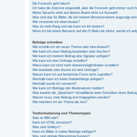
Die Forenuhr geht falsch!
Ich habe die Zeitzone eingestellt, aber die Forenuhr geht immer noch f
Meine Sprache steht auf diesem Board nicht zur Auswahl!
Was sind das für Bilder, die bei meinem Benutzernamen angezeigt we
Wie verwende ich einen Avatar?
Was ist mein Rang und wie kann ich ihn ändern?
Wenn ich bei einem Benutzer auf den E-Mail-Link klicke, werde ich au
Beiträge schreiben
Wie erstelle ich ein neues Thema oder eine Antwort?
Wie kann ich einen Beitrag bearbeiten oder löschen?
Wie kann ich meinem Beitrag eine Signatur anfügen?
Wie kann ich eine Umfrage erstellen?
Wieso kann ich nicht mehr Antwortmöglichkeiten erstellen?
Wie bearbeite oder lösche ich eine Umfrage?
Warum kann ich auf bestimmte Foren nicht zugreifen?
Weshalb kann ich keine Dateianhänge anfügen?
Weshalb wurde ich verwarnt?
Wie kann ich Beiträge den Moderatoren melden?
Was bewirkt die „Speichern“-Schaltfläche beim Schreiben eines Beitra
Warum muss mein Beitrag erst freigegeben werden?
Wie markiere ich ein Thema als neu?
Textformatierung und Thementypen
Was ist BBCode?
Kann ich HTML benutzen?
Was sind Smileys?
Kann ich Bilder in meine Beiträge einfügen?
Was sind globale Bekanntmachungen?