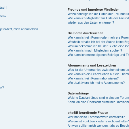
alsch!
Freunde und ignorierte Mitglieder
Wozu benötige ich die Listen der Freunde un
rden?
Wie kann ich Mitglieder zur Liste der Freund
wieder aus den Listen entfernen?
fgefordert, mich anzumelden.
Die Foren durchsuchen
Wie kann ich ein Forum oder mehrere For
Weshalb erhalte ich bei der Suche keine Er
Warum bekomme ich bei der Suche eine lee
Wie kann ich nach Mitgliedern suchen?
Wie kann ich meine eigenen Beiträge und T
Abonnements und Lesezeichen
Was ist der Unterschied zwischen einem L
Wie kann ich ein Lesezeichen auf ein Them
Wie kann ich ein Forum abonnieren?
Wie deaktiviere ich meine Abonnements?
gs?
Dateianhänge
Welche Dateianhänge sind in diesem Forum
Kann ich eine Übersicht all meiner Dateian
phpBB betreffende Fragen
Wer hat diese Forensoftware entwickelt?
Warum ist Funktion x oder y nicht enthalten
An wen soll ich mich wenden, falls es Besc