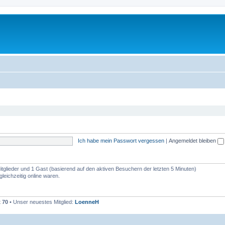
Ich habe mein Passwort vergessen
|
Angemeldet bleiben
Mitglieder und 1 Gast (basierend auf den aktiven Besuchern der letzten 5 Minuten)
eichzeitig online waren.
t
70
• Unser neuestes Mitglied:
LoenneH